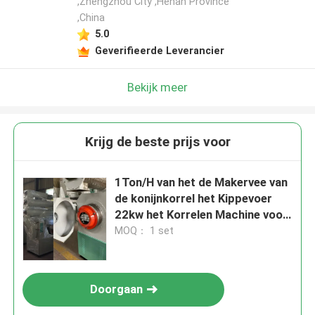
,Zhengzhou City ,Henan Province
,China
5.0
Geverifieerde Leverancier
Bekijk meer
Krijg de beste prijs voor
1Ton/H van het de Makervee van
de konijnkorrel het Kippevoer
22kw het Korrelen Machine voor
Vissenvoer
MOQ： 1 set
Doorgaan