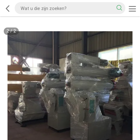
2
/
2