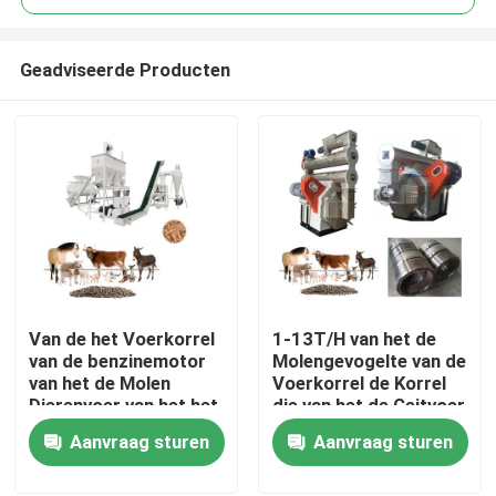
Geadviseerde Producten
Van de het Voerkorrel
1-13T/H van het de
Thuis
van de benzinemotor
Molengevogelte van de
van het de Molen
Voerkorrel de Korrel
Dierenvoer van het het
die van het de Geitvoer
Producten
Veevoer de
Machine maken
Aanvraag sturen
Aanvraag sturen
Korrelmachine
VR-show