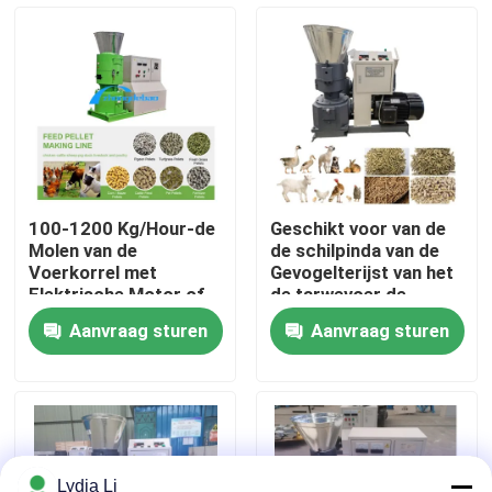
Over ons
Fabrieksreis
Kwaliteitscontrole
100-1200 Kg/Hour-de
Geschikt voor van de
Molen van de
de schilpinda van de
Contacteer ons
Voerkorrel met
Gevogelterijst van het
Elektrische Motor of
de tarwevoer de
Dieselmotor
Capaciteit van de de
Aanvraag sturen
Aanvraag sturen
Korrelmolen 50-
Vraag een offerte aan
1200kg/H
De Machine van de korrelmolen
Houtpelletfabriek
Lydia Li