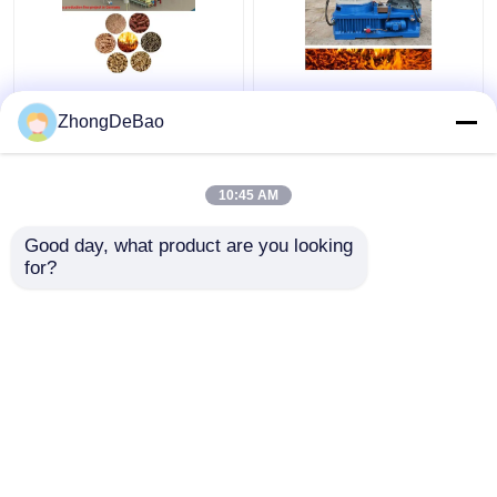
Commerciële Lijn 1 van
55kw de Productielijn
de Biomassakorrel -
800-1000kg/H Ring Die
ZhongDeBao
5TPH-Rijst Straw
Pellet Production Line
Pellet Making Machine
van de biomassakorrel
10:45 AM
Beste prijs
Beste prijs
Good day, what product are you looking 
for?
Contacteer ons
Contacteer ons
Bekijk meer
Thuis
Ongeveer ons
Contacteer ons
Desktop Site
Sitemap
Privacybeleid