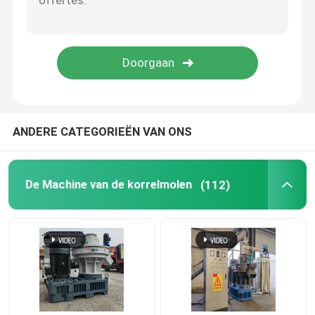
De Maker van de voerkorrel
Droge het Voerextruder van Typevissen
PTO-pelletmolen
ANDERE CATEGORIEËN VAN ONS
Molen Crusher Machine
De Machine van de korrelmolen
(112)
Extruder met schroeftoevoer
De Machine van het biomassabriketteren