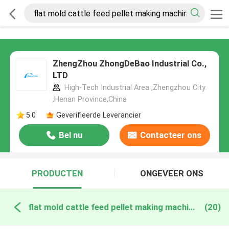
ZhengZhou ZhongDeBao Industrial Co.,
LTD
High-Tech Industrial Area ,Zhengzhou City
,Henan Province,China
5.0
Geverifieerde Leverancier
Bel nu
Contacteer ons
PRODUCTEN
ONGEVEER ONS
flat mold cattle feed pellet making machine online fabricage
(20)