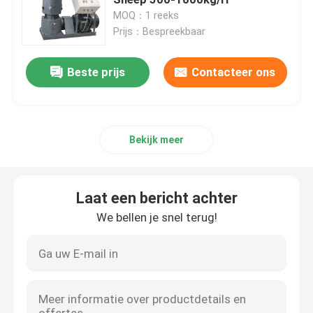
MOQ：1 reeks
Prijs：Bespreekbaar
De Molen van de voerkorrel
Beste prijs
Contacteer ons
Houten korrelproductielijn
De productielijn van de biomassakorrel
Bekijk meer
De Productielijn van de voerkorrel
Laat een bericht achter
De Productielijn van de Dierenvoerkorrel
We bellen je snel terug!
De drijvende Productielijn van het Vissenvoer
houten korrelmaker