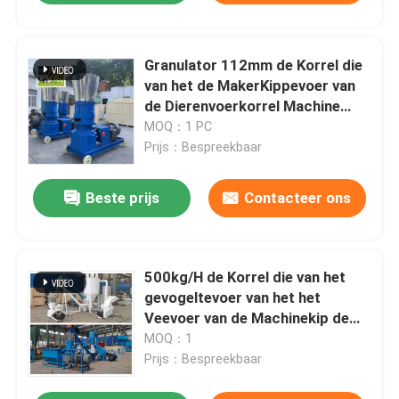
Granulator 112mm de Korrel die
van het de MakerKippevoer van
de Dierenvoerkorrel Machine
maken
MOQ：1 PC
Prijs：Bespreekbaar
Beste prijs
Contacteer ons
500kg/H de Korrel die van het
gevogeltevoer van het het
Veevoer van de Machinekip de
Korrelinstallatie maken
MOQ：1
Prijs：Bespreekbaar