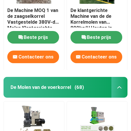
De Machine MOQ 1 van
De klantgerichte
de zaagselkorrel
Machine van de de
Vastgestelde 380V-de
Korrelmolen van
Molen Klantgerichte
800kg/H Houten in
Kleur van de Voltage
Houten Gevalce
Beste prijs
Beste prijs
Houten Korrel
Contacteer ons
Contacteer ons
De Molen van de voerkorrel
(68)