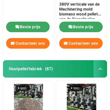
380V verticale van de
Machinering mold
biomass wood pellet
van de Korrelmolen
Machine 412mm
Beste prijs
Beste prijs
Contacteer ons
Contacteer ons
Houtpelletfabriek
(87)