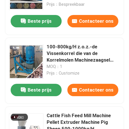
Prijs：Bespreekbaar
Over ons
Beste prijs
Contacteer ons
Fabrieksreis
100-800kg/H z.o.z.-de
Kwaliteitscontrole
Vissenkorrel die van de
Korrelmolen Machinezaagsel
Straw Fuel Biomass maken
MOQ：1
Contacteer ons
Prijs：Customize
Vraag een offerte aan
Beste prijs
Contacteer ons
De Machine van de korrelmolen
Cattle Fish Feed Mill Machine
Pellet Extruder Machine Pig
Houtpelletfabriek
Sheep 500-1000kg/H