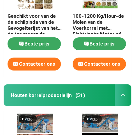
Geschikt voor van de
100-1200 Kg/Hour-de
de schilpinda van de
Molen van de
Gevogelterijst van het
Voerkorrel met
de tarwevoer de
Elektrische Motor of
Capaciteit van de de
Dieselmotor
Beste prijs
Beste prijs
Korrelmolen 50-
1200kg/H
Contacteer ons
Contacteer ons
Houten korrelproductielijn
(51)