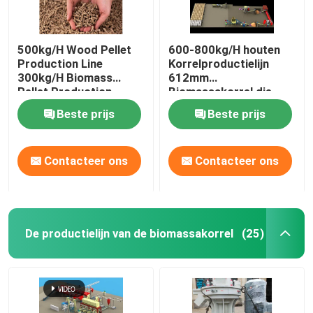
500kg/H Wood Pellet
600-800kg/H houten
Production Line
Korrelproductielijn
300kg/H Biomass
612mm
Pellet Production
Biomassakorrel die
Equipment
Machine maken
Beste prijs
Beste prijs
Contacteer ons
Contacteer ons
De productielijn van de biomassakorrel
(25)