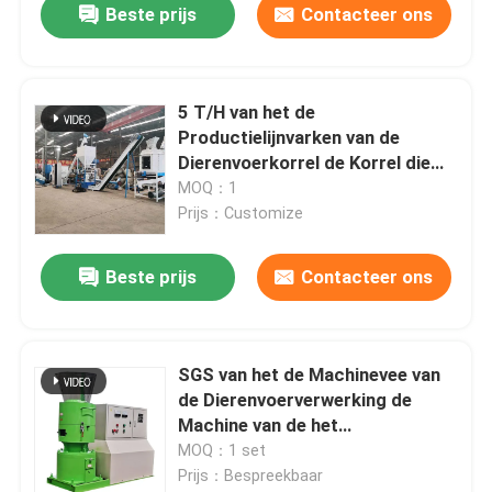
Beste prijs
Contacteer ons
5 T/H van het de
Productielijnvarken van de
Dierenvoerkorrel de Korrel die
van het de Koevoer Machine
MOQ：1
maken
Prijs：Customize
Beste prijs
Contacteer ons
SGS van het de Machinevee van
de Dierenvoerverwerking de
Machine van de het
Voerpelletiseermachine voor
MOQ：1 set
Luzerne
Prijs：Bespreekbaar