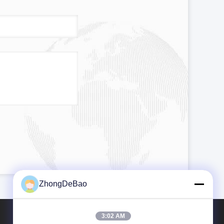
ZhongDeBao
3:02 AM