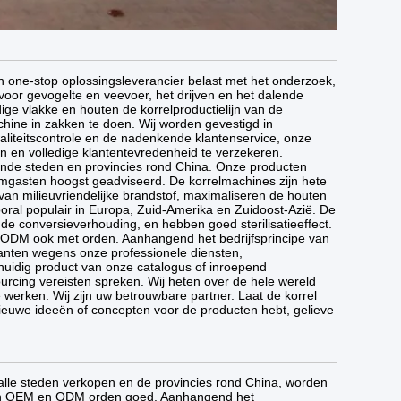
en one-stop oplossingsleverancier belast met het onderzoek,
voor gevogelte en veevoer, het drijven en het dalende
ige vlakke en houten de korrelproductielijn van de
ine in zakken te doen. Wij worden gevestigd in
aliteitscontrole en de nadenkende klantenservice, onze
n en volledige klantentevredenheid te verzekeren.
ende steden en provincies rond China. Onze producten
mgasten hoogst geadviseerd. De korrelmachines zijn hete
van milieuvriendelijke brandstof, maximaliseren de houten
vooral populair in Europa, Zuid-Amerika en Zuidoost-Azië. De
e conversieverhouding, en hebben goed sterilisatieeffect.
n ODM ook met orden. Aanhangend het bedrijfsprincipe van
anten wegens onze professionele diensten,
 huidig product van onze catalogus of inroepend
urcing vereisten spreken. Wij heten over de hele wereld
rken. Wij zijn uw betrouwbare partner. Laat de korrel
ieuwe ideeën of concepten voor de producten hebt, gelieve
 alle steden verkopen en de provincies rond China, worden
uren OEM en ODM orden goed. Aanhangend het