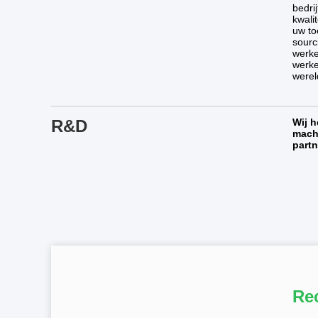
bedri
kwali
uw to
sourc
werke
werke
werel
R&D
Wij h
machi
partn
Re