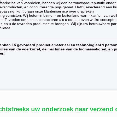
jfsprincipe van voordelen, hebben wij een betrouwbare reputatie onder
teitsproducten, en concurrerende prijs gehad. Hetzij selecterend een h
epassing, kunt u aan onze klantenservice over u spreken
ing vereisten. Wij heten in binnen- en buitenland warm klanten van 
n. Tevreden om ons te contacteren als u om het even welke concepten 
n en u de tevreden producten te brengen. Wij zijn uw betrouwbare par
dliefde!
ebben 15 gevorderd productiemateriaal en technologier&d persone
nes van de voerkorrel, de machines van de biomassakorrel, en pr
er!
chtstreeks uw onderzoek naar verzend 