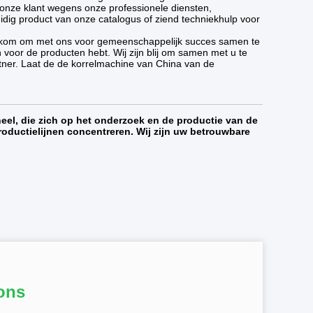
 onze klant wegens onze professionele diensten,
uidig product van onze catalogus of ziend techniekhulp voor
welkom om met ons voor gemeenschappelijk succes samen te
voor de producten hebt. Wij zijn blij om samen met u te
tner. Laat de de korrelmachine van China van de
el, die zich op het onderzoek en de productie van de
oductielijnen concentreren. Wij zijn uw betrouwbare
ons