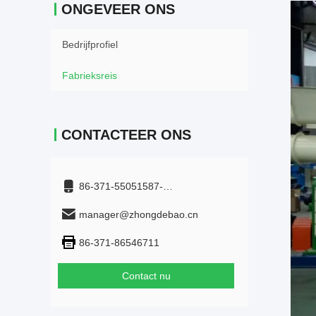
ONGEVEER ONS
Bedrijfprofiel
Fabrieksreis
CONTACTEER ONS
86-371-55051587-
+8615515959899
manager@zhongdebao.cn
86-371-86546711
Contact nu