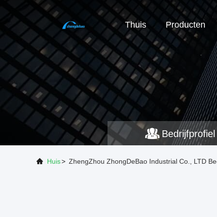
Thuis
Producten
Bedrijfprofiel
Huis
>
ZhengZhou ZhongDeBao Industrial Co., LTD Bedr