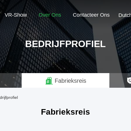
VR-Show
Over Ons
Contacteer Ons
Dutc
BEDRIJFPROFIEL
Fabrieksreis
ijfprofiel
Fabrieksreis