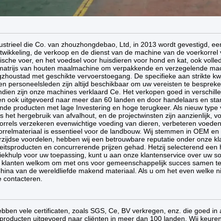
dustrieel die Co. van zhouzhongdebao, Ltd, in 2013 wordt gevestigd, e
twikkeling, de verkoop en de dienst van de machine van de voerkorrel 
ische voer, en het voedsel voor huisdieren voor hond en kat, ook volled
matrijs van houten maalmachine om verpakkende en verzegelende mach
zhoustad met geschikte vervoerstoegang. De specifieke aan strikte kw
en personeelsleden zijn altijd beschikbaar om uw vereisten te bespreke
dien zijn onze machines verklaard Ce. Het verkopen goed in verschill
n ook uitgevoerd naar meer dan 60 landen en door handelaars en sta
nde producten met lage Investering en hoge terugkeer. Als nieuw type 
ls het hergebruik van afvalhout, en de projectwinsten zijn aanzienlijk, 
orrels verzekeren evenwichtige voeding van dieren, verbeteren voedend
orrelmateriaal is essentieel voor de landbouw. Wij stemmen in OEM e
zijdse voordelen, hebben wij een betrouwbare reputatie onder onze kl
teitsproducten en concurrerende prijzen gehad. Hetzij selecterend een
iekhulp voor uw toepassing, kunt u aan onze klantenservice over uw so
klanten welkom om met ons voor gemeenschappelijk succes samen te we
hina van de wereldliefde makend materiaal. Als u om het even welke n
e contacteren.
ebben vele certificaten, zoals SGS, Ce, BV verkregen, enz. die goed in
producten uitgevoerd naar cliënten in meer dan 100 landen. Wij ke