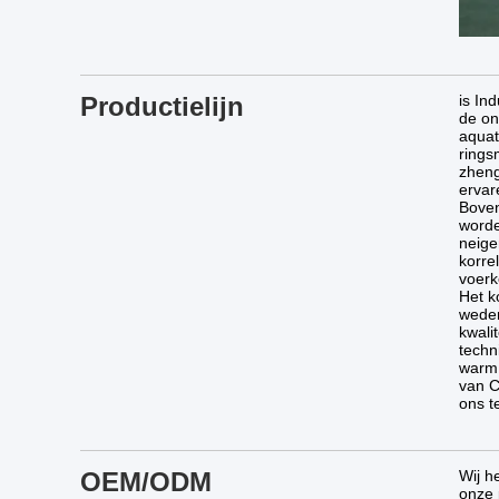
Productielijn
is In
de on
aquat
rings
zheng
ervar
Boven
worde
neige
korre
voerk
Het k
weder
kwali
techn
warm 
van C
ons t
OEM/ODM
Wij h
onze 