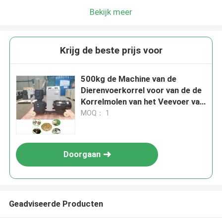
Bekijk meer
Krijg de beste prijs voor
500kg de Machine van de
Dierenvoerkorrel voor van de de
Korrelmolen van het Veevoer van
het het VeeKippevoer de Dierlijke
MOQ： 1
machine van de het
Voerverwerking
Doorgaan
Geadviseerde Producten