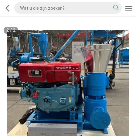
2
/
2