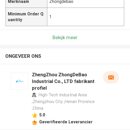
Merknaam
Zhongdebao
Minimum Order Q
1
uantity
Bekijk meer
ONGEVEER ONS
ZhengZhou ZhongDeBao
Industrial Co., LTD fabrikant
profiel
High-Tech Industrial Area
,Zhengzhou City ,Henan Province
,China
5.0
Geverifieerde Leverancier