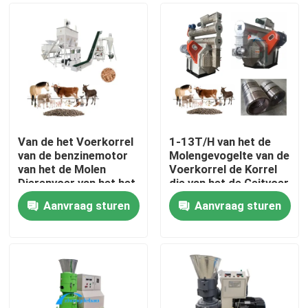
Van de het Voerkorrel
1-13T/H van het de
van de benzinemotor
Molengevogelte van de
van het de Molen
Voerkorrel de Korrel
Dierenvoer van het het
die van het de Geitvoer
Veevoer de
Machine maken
Aanvraag sturen
Aanvraag sturen
Korrelmachine
Thuis
Producten
VR-show