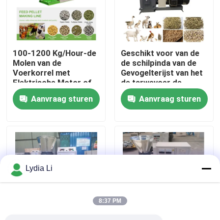
Over ons
100-1200 Kg/Hour-de
Geschikt voor van de
Fabrieksreis
Molen van de
de schilpinda van de
Voerkorrel met
Gevogelterijst van het
Elektrische Motor of
de tarwevoer de
Kwaliteitscontrole
Dieselmotor
Capaciteit van de de
Aanvraag sturen
Aanvraag sturen
Korrelmolen 50-
1200kg/H
Contacteer ons
Vraag een offerte aan
Lydia Li
De Machine van de korrelmolen
8:37 PM
Houtpelletfabriek