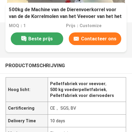
500kg de Machine van de Dierenvoerkorrel voor
van de de Korrelmolen van het Veevoer van het het
VeeKippevoer de Dierlijke machine van de het
MOQ：1
Prijs：Customize
Voerverwerking
Beste prijs
Contacteer ons
PRODUCTOMSCHRIJVING
Pelletfabriek voor veevoer
,
Hoog licht:
500 kg voederpelletfabriek
,
Pelletfabriek voor diervoeders
Certificering
CE， SGS, BV
Delivery Time
10 days