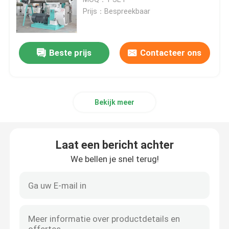
Prijs：Bespreekbaar
De Molen van de voerkorrel
Beste prijs
Contacteer ons
Houten korrelproductielijn
De productielijn van de biomassakorrel
Bekijk meer
De Productielijn van de voerkorrel
Laat een bericht achter
De Productielijn van de Dierenvoerkorrel
We bellen je snel terug!
De drijvende Productielijn van het Vissenvoer
houten korrelmaker