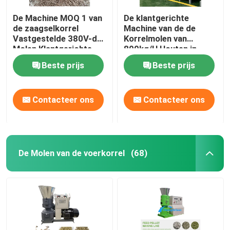
De Machine MOQ 1 van
De klantgerichte
de zaagselkorrel
Machine van de de
Vastgestelde 380V-de
Korrelmolen van
Molen Klantgerichte
800kg/H Houten in
Kleur van de Voltage
Houten Gevalce
Beste prijs
Beste prijs
Houten Korrel
Contacteer ons
Contacteer ons
De Molen van de voerkorrel
(68)