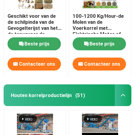
Geschikt voor van de
100-1200 Kg/Hour-de
de schilpinda van de
Molen van de
Gevogelterijst van het
Voerkorrel met
de tarwevoer de
Elektrische Motor of
Capaciteit van de de
Dieselmotor
Beste prijs
Beste prijs
Korrelmolen 50-
1200kg/H
Contacteer ons
Contacteer ons
Houten korrelproductielijn
(51)