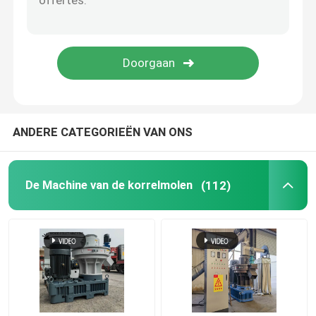
De Maker van de voerkorrel
Droge het Voerextruder van Typevissen
PTO-pelletmolen
ANDERE CATEGORIEËN VAN ONS
Molen Crusher Machine
De Machine van de korrelmolen
(112)
Extruder met schroeftoevoer
De Machine van het biomassabriketteren