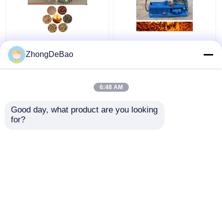
Commerciële Lijn 1 van
55kw de Productielijn
de Biomassakorrel -
800-1000kg/H Ring Die
ZhongDeBao
5TPH-Rijst Straw
Pellet Production Line
Pellet Making Machine
van de biomassakorrel
6:48 AM
Beste prijs
Beste prijs
Good day, what product are you looking 
for?
Contacteer ons
Contacteer ons
Bekijk meer
Thuis
Ongeveer ons
Contacteer ons
Desktop Site
Sitemap
Privacybeleid