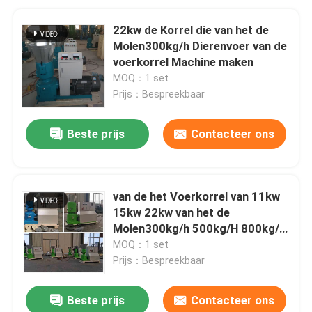
22kw de Korrel die van het de
Molen300kg/h Dierenvoer van de
voerkorrel Machine maken
MOQ：1 set
Prijs：Bespreekbaar
Beste prijs
Contacteer ons
van de het Voerkorrel van 11kw
15kw 22kw van het de
Molen300kg/h 500kg/H 800kg/H
Kippevoer de Korrelmaker
MOQ：1 set
Prijs：Bespreekbaar
Beste prijs
Contacteer ons