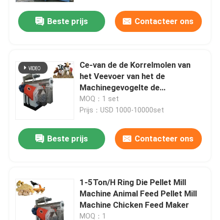
Beste prijs
Contacteer ons
Ce-van de de Korrelmolen van
het Veevoer van het de
Machinegevogelte de
Kippenkorrel die Machine maken
MOQ：1 set
Prijs：USD 1000-10000set
Beste prijs
Contacteer ons
Thuis
1-5Ton/H Ring Die Pellet Mill
Producten
Machine Animal Feed Pellet Mill
Machine Chicken Feed Maker
VR-show
MOQ：1