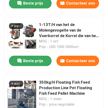
Beste prijs
Contacteer ons
1-13T/H van het de
Molengevogelte van de
Voerkorrel de Korrel die van het
de Geitvoer Machine maken
MOQ：1 set
Prijs：USD 1000-3000set
Beste prijs
Contacteer ons
350kg/H Floating Fish Feed
Production Line Pet Floating
Fish Feed Pellet Machine
MOQ：1 reeks
Prijs：price negotiable