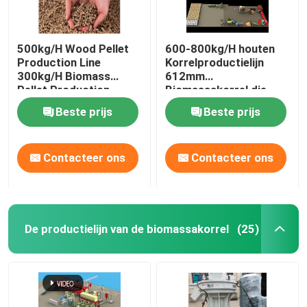
500kg/H Wood Pellet
600-800kg/H houten
Production Line
Korrelproductielijn
300kg/H Biomass
612mm
Pellet Production
Biomassakorrel die
Equipment
Machine maken
Beste prijs
Beste prijs
Contacteer ons
Contacteer ons
De productielijn van de biomassakorrel
(25)