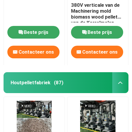
380V verticale van de
Machinering mold
biomass wood pellet
van de Korrelmolen
Machine 412mm
Beste prijs
Beste prijs
Contacteer ons
Contacteer ons
Houtpelletfabriek
(87)