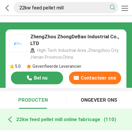
ZhengZhou ZhongDeBao Industrial Co.,
LTD
High-Tech Industrial Area ,Zhengzhou City
,Henan Province,China
5.0
Geverifieerde Leverancier
Bel nu
Contacteer ons
PRODUCTEN
ONGEVEER ONS
22kw feed pellet mill online fabricage
(110)