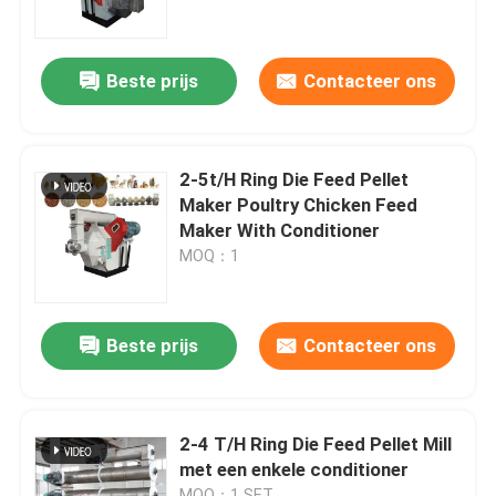
Over ons
Beste prijs
Contacteer ons
Fabrieksreis
2-5t/H Ring Die Feed Pellet
Kwaliteitscontrole
Maker Poultry Chicken Feed
Maker With Conditioner
MOQ：1
Contacteer ons
Vraag een offerte aan
Beste prijs
Contacteer ons
De Machine van de korrelmolen
2-4 T/H Ring Die Feed Pellet Mill
met een enkele conditioner
Houtpelletfabriek
MOQ：1 SET