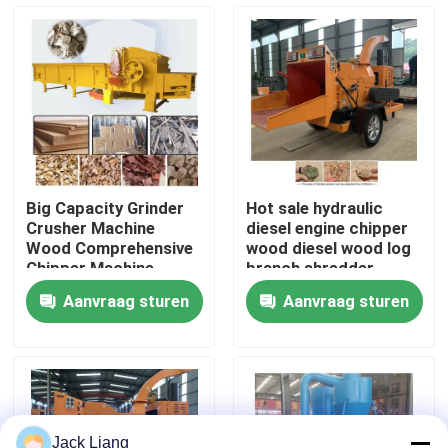
Over ons
Fabrieksreis
Kwaliteitscontrole
Big Capacity Grinder
Hot sale hydraulic
Crusher Machine
diesel engine chipper
Contacteer ons
Wood Comprehensive
wood diesel wood log
Chipper Machine
branch shredder
Furniture Wastes
machine
Aanvraag sturen
Aanvraag sturen
Vraag een offerte aan
De Machine van de korrelmolen
Houtpelletfabriek
Jack Liang