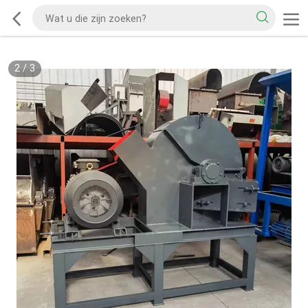
2
/
3