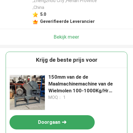
,Zhengzhou City ,Henan Province
,China
5.0
Geverifieerde Leverancier
Bekijk meer
Krijg de beste prijs voor
150mm van de de
Maalmachinemachine van de
Wielmolen 100-1000Kg/Hr
Industriële Houten
MOQ： 1
Molenmachine
Doorgaan