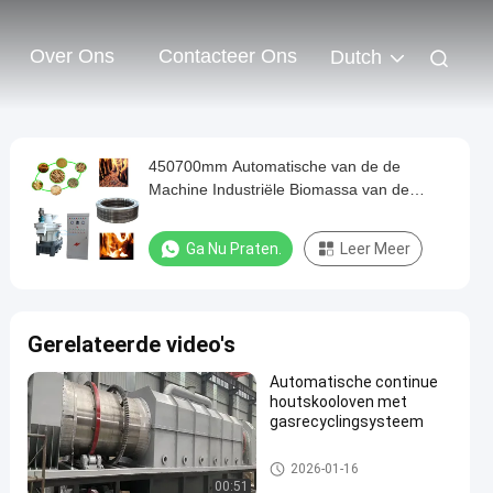
Over Ons
Contacteer Ons
Dutch
450700mm Automatische van de de
Machine Industriële Biomassa van de
Korrelmolen de Korrelmachine
Ga Nu Praten.
Leer Meer
Gerelateerde video's
Automatische continue
houtskooloven met
gasrecyclingsysteem
De Machine van het biomassa
2026-01-16
briketteren
00:51