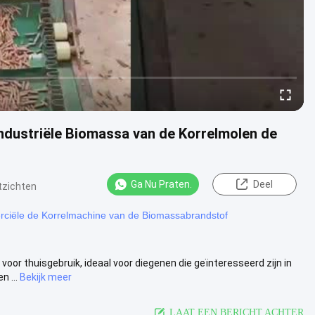
dustriële Biomassa van de Korrelmolen de
Ga Nu Praten.
Deel
tzichten
ciële de Korrelmachine van de Biomassabrandstof
oor thuisgebruik, ideaal voor diegenen die geïnteresseerd zijn in
 ...
Bekijk meer
LAAT EEN BERICHT ACHTER