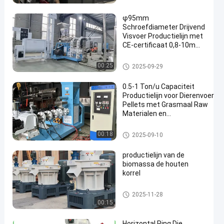
φ95mm
Schroefdiameter Drijvend
Visvoer Productielijn met
CE-certificaat 0,8-10mm
Voerpelletgrootte
De drijvende Productielijn van
00:25
2025-09-29
het Vissenvoer
0.5-1 Ton/u Capaciteit
Productielijn voor Dierenvoer
Pellets met Grasmaal Raw
Materialen en
Ingenieursinstallatiehandleidin
De drijvende Productielijn van het Vis
00:18
2025-09-10
senvoer
productielijn van de
biomassa de houten
korrel
De Machine van de korrelmole
2025-11-28
n
00:15
Horizontal Ring Die