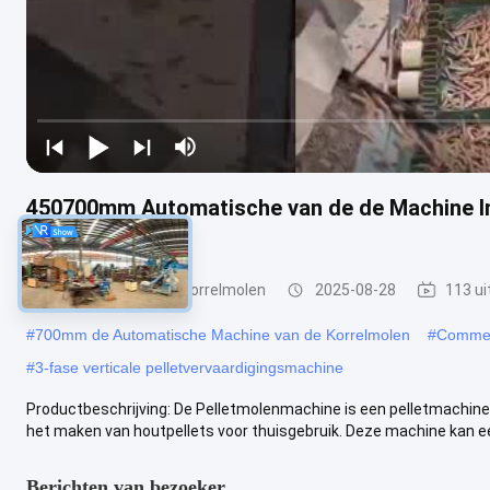
450700mm Automatische van de de Machine In
Korrelmachine
De Machine van de korrelmolen
2025-08-28
113 ui
#
700mm de Automatische Machine van de Korrelmolen
#
Commer
#
3-fase verticale pelletvervaardigingsmachine
Productbeschrijving: De Pelletmolenmachine is een pelletmachine v
het maken van houtpellets voor thuisgebruik. Deze machine kan een
Berichten van bezoeker