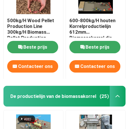
500kg/H Wood Pellet
600-800kg/H houten
Production Line
Korrelproductielijn
300kg/H Biomass
612mm
Pellet Production
Biomassakorrel die
Equipment
Machine maken
Beste prijs
Beste prijs
Contacteer ons
Contacteer ons
De productielijn van de biomassakorrel
(25)