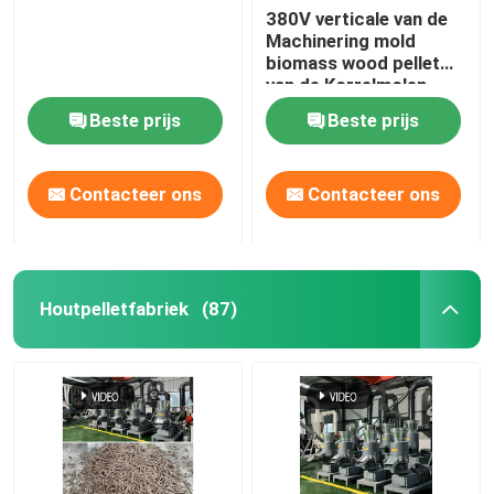
380V verticale van de
Machinering mold
biomass wood pellet
van de Korrelmolen
Machine 412mm
Beste prijs
Beste prijs
Contacteer ons
Contacteer ons
Houtpelletfabriek
(87)