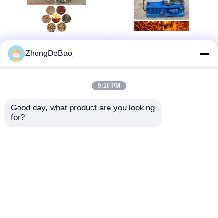
Commerciële Lijn 1 van
55kw de Productielijn
de Biomassakorrel -
800-1000kg/H Ring Die
ZhongDeBao
5TPH-Rijst Straw
Pellet Production Line
Pellet Making Machine
van de biomassakorrel
9:10 PM
Beste prijs
Beste prijs
Good day, what product are you looking 
for?
Contacteer ons
Contacteer ons
Bekijk meer
Thuis
Ongeveer ons
Contacteer ons
Desktop Site
Sitemap
Privacybeleid