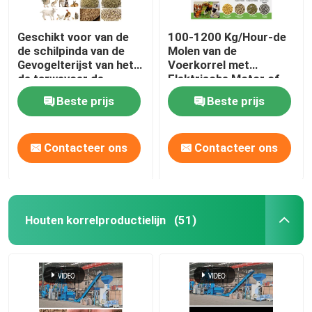
Geschikt voor van de
100-1200 Kg/Hour-de
de schilpinda van de
Molen van de
Gevogelterijst van het
Voerkorrel met
de tarwevoer de
Elektrische Motor of
Capaciteit van de de
Dieselmotor
Beste prijs
Beste prijs
Korrelmolen 50-
1200kg/H
Contacteer ons
Contacteer ons
Houten korrelproductielijn
(51)