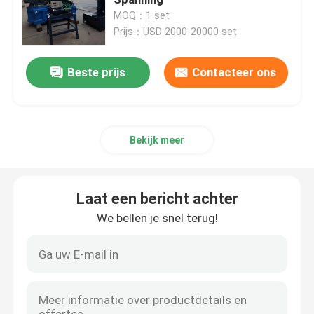
MOQ：1 set
Prijs：USD 2000-20000 set
De Molen van de voerkorrel
Beste prijs
Contacteer ons
Houten korrelproductielijn
De productielijn van de biomassakorrel
Bekijk meer
De Productielijn van de voerkorrel
Laat een bericht achter
De Productielijn van de Dierenvoerkorrel
We bellen je snel terug!
De drijvende Productielijn van het Vissenvoer
houten korrelmaker