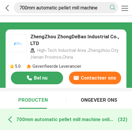
ZhengZhou ZhongDeBao Industrial Co.,
LTD
High-Tech Industrial Area ,Zhengzhou City
,Henan Province,China
5.0
Geverifieerde Leverancier
Bel nu
Contacteer ons
PRODUCTEN
ONGEVEER ONS
700mm automatic pellet mill machine online fabricage
(32)