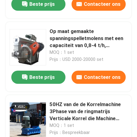
Beste prijs
Contacteer ons
Op maat gemaakte
spanningspelletmolens met een
capaciteit van 0,8-4 t/h,
eenvoudig te onderhouden
MOQ：1 set
Prijs：USD 2000-20000 set
Beste prijs
Contacteer ons
50HZ van de de Korrelmachine
3Phase van de ringmatrijs
Verticale Korrel die Machine
450-700mm maken
MOQ：1 set
Prijs：Bespreekbaar