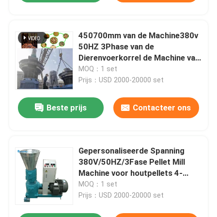
450700mm van de Machine380v
50HZ 3Phase van de
Dierenvoerkorrel de Machine van
de de Korrelmaker
MOQ：1 set
Prijs：USD 2000-20000 set
Beste prijs
Contacteer ons
Gepersonaliseerde Spanning
380V/50HZ/3Fase Pellet Mill
Machine voor houtpellets 4-
12mm
MOQ：1 set
Prijs：USD 2000-20000 set