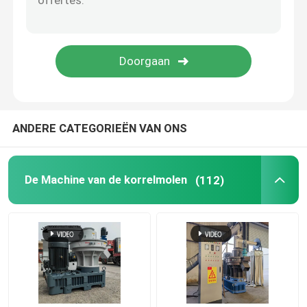
De Maker van de voerkorrel
Droge het Voerextruder van Typevissen
PTO-pelletmolen
ANDERE CATEGORIEËN VAN ONS
Molen Crusher Machine
De Machine van de korrelmolen
(112)
Extruder met schroeftoevoer
De Machine van het biomassabriketteren