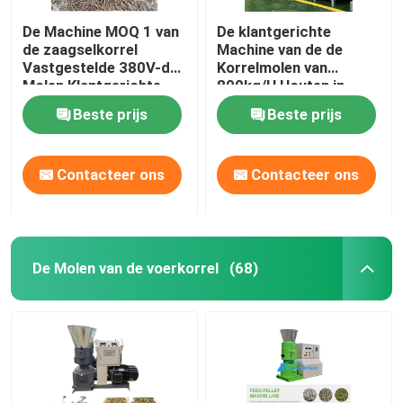
De Machine MOQ 1 van
De klantgerichte
de zaagselkorrel
Machine van de de
Vastgestelde 380V-de
Korrelmolen van
Molen Klantgerichte
800kg/H Houten in
Kleur van de Voltage
Houten Gevalce
Beste prijs
Beste prijs
Houten Korrel
Contacteer ons
Contacteer ons
De Molen van de voerkorrel
(68)