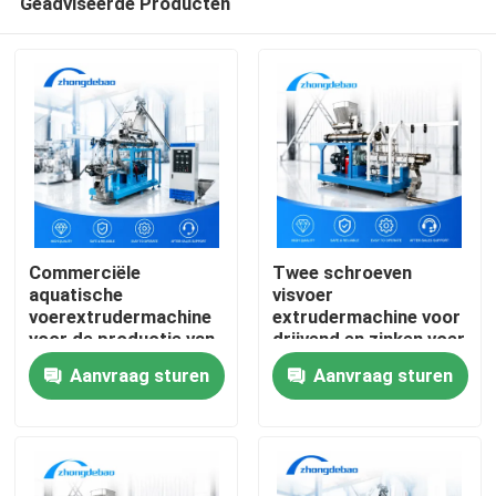
Geadviseerde Producten
Commerciële
Twee schroeven
aquatische
visvoer
voerextrudermachine
extrudermachine voor
voor de productie van
drijvend en zinken voer
Thuis
visgarnalenvoer
Aanvraag sturen
Aanvraag sturen
Producten
VR-show