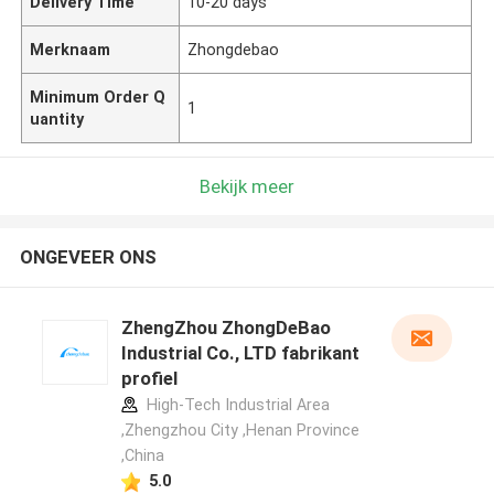
Delivery Time
10-20 days
Merknaam
Zhongdebao
Minimum Order Q
1
uantity
Bekijk meer
ONGEVEER ONS
ZhengZhou ZhongDeBao
Industrial Co., LTD fabrikant
profiel
High-Tech Industrial Area
,Zhengzhou City ,Henan Province
,China
5.0