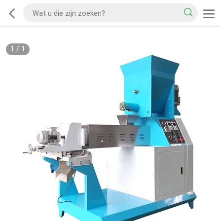
1
/
1