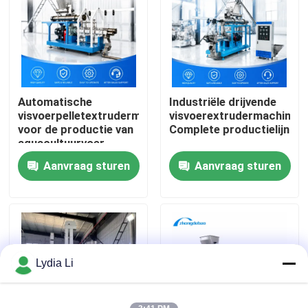
Over ons
Fabrieksreis
Automatische
Industriële drijvende
visvoerpelletextrudermachine
visvoerextrudermachine
Kwaliteitscontrole
voor de productie van
Complete productielijn
aquacultuurvoer
Aanvraag sturen
Aanvraag sturen
Contacteer ons
Vraag een offerte aan
De Machine van de korrelmolen
Lydia Li
Houtpelletfabriek