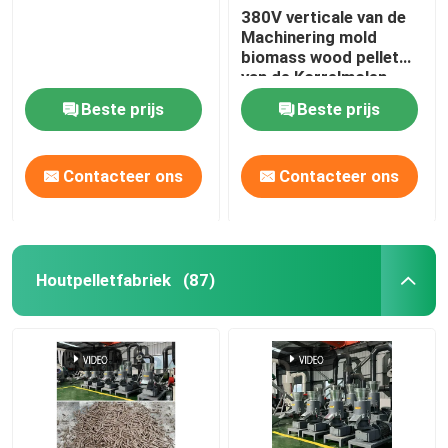
380V verticale van de
Machinering mold
biomass wood pellet
van de Korrelmolen
Machine 412mm
Beste prijs
Beste prijs
Contacteer ons
Contacteer ons
Houtpelletfabriek
(87)