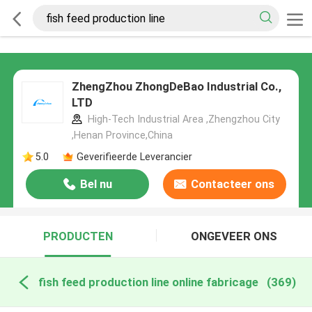
ZhengZhou ZhongDeBao Industrial Co.,
LTD
High-Tech Industrial Area ,Zhengzhou City
,Henan Province,China
5.0
Geverifieerde Leverancier
Bel nu
Contacteer ons
PRODUCTEN
ONGEVEER ONS
fish feed production line online fabricage
(369)