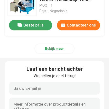
Tilapia Visvoer
MOQ：1
Prijs：Negociable
De Molen van de voerkorrel
Beste prijs
Contacteer ons
Houten korrelproductielijn
De productielijn van de biomassakorrel
Bekijk meer
De Productielijn van de voerkorrel
Laat een bericht achter
De Productielijn van de Dierenvoerkorrel
We bellen je snel terug!
De drijvende Productielijn van het Vissenvoer
houten korrelmaker