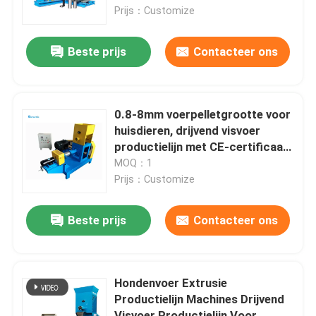
Prijs：Customize
Over ons
Beste prijs
Contacteer ons
Fabrieksreis
0.8-8mm voerpelletgrootte voor
Kwaliteitscontrole
huisdieren, drijvend visvoer
productielijn met CE-certificaat
en materialen
MOQ：1
Contacteer ons
Prijs：Customize
Vraag een offerte aan
Beste prijs
Contacteer ons
De Machine van de korrelmolen
Hondenvoer Extrusie
Productielijn Machines Drijvend
Houtpelletfabriek
Visvoer Productielijn Voor