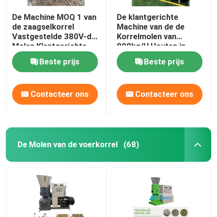
De Machine MOQ 1 van
De klantgerichte
de zaagselkorrel
Machine van de de
Vastgestelde 380V-de
Korrelmolen van
Molen Klantgerichte
800kg/H Houten in
Kleur van de Voltage
Houten Gevalce
Beste prijs
Beste prijs
Houten Korrel
Contacteer ons
Contacteer ons
De Molen van de voerkorrel
(68)