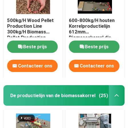
500kg/H Wood Pellet
600-800kg/H houten
Production Line
Korrelproductielijn
300kg/H Biomass
612mm
Pellet Production
Biomassakorrel die
Equipment
Machine maken
Beste prijs
Beste prijs
Contacteer ons
Contacteer ons
De productielijn van de biomassakorrel
(25)