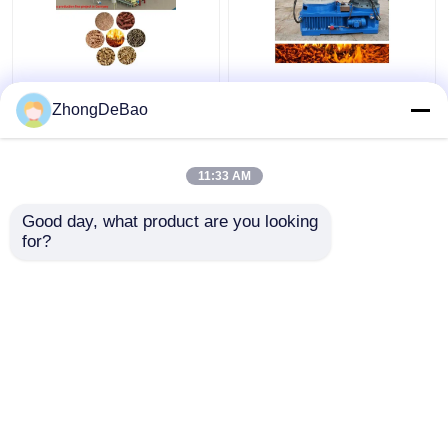
Commerciële Lijn 1 van
55kw de Productielijn
de Biomassakorrel -
800-1000kg/H Ring Die
ZhongDeBao
5TPH-Rijst Straw
Pellet Production Line
Pellet Making Machine
van de biomassakorrel
11:33 AM
Beste prijs
Beste prijs
Good day, what product are you looking 
for?
Contacteer ons
Contacteer ons
Bekijk meer
Thuis
Ongeveer ons
Contacteer ons
Desktop Site
Sitemap
Privacybeleid