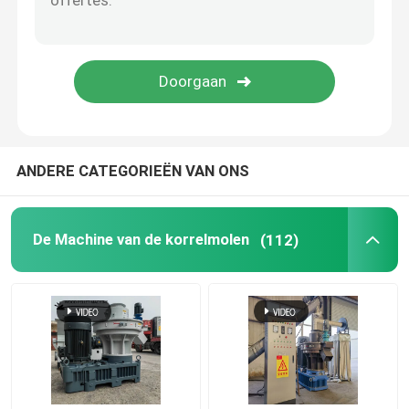
De Maker van de voerkorrel
Droge het Voerextruder van Typevissen
PTO-pelletmolen
ANDERE CATEGORIEËN VAN ONS
Molen Crusher Machine
De Machine van de korrelmolen
(112)
Extruder met schroeftoevoer
De Machine van het biomassabriketteren