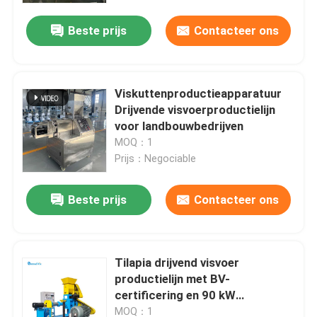
Beste prijs
Contacteer ons
Viskuttenproductieapparatuur
Drijvende visvoerproductielijn
voor landbouwbedrijven
MOQ：1
Prijs：Negociable
Beste prijs
Contacteer ons
Thuis
Tilapia drijvend visvoer
Producten
productielijn met BV-
certificering en 90 kW
hoofdvermogen
VR-show
MOQ：1