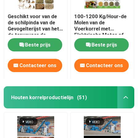
Geschikt voor van de
100-1200 Kg/Hour-de
de schilpinda van de
Molen van de
Gevogelterijst van het
Voerkorrel met
de tarwevoer de
Elektrische Motor of
Capaciteit van de de
Dieselmotor
Beste prijs
Beste prijs
Korrelmolen 50-
1200kg/H
Contacteer ons
Contacteer ons
Houten korrelproductielijn
(51)