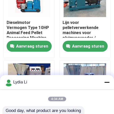
Over ons
Dieselmotor
Lijn voor
Vermogen Type 10HP
pelletverwerkende
Fabrieksreis
Animal Feed Pellet
machines voor
Processing Machine
pluimveevoeder /
90-120kg/h output
pelletmachine voor
Aanvraag sturen
Aanvraag sturen
Kwaliteitscontrole
Feed Pellet Making
diervoeder prijzen /
Machine
pelletmachinevoerlijn
Contacteer ons
Vraag een offerte aan
Lydia Li
De Machine van de korrelmolen
4:34 AM
Good day, what product are you looking 
Houtpelletfabriek
200-1200 kg/uur
2.5mm 3mm 4mm