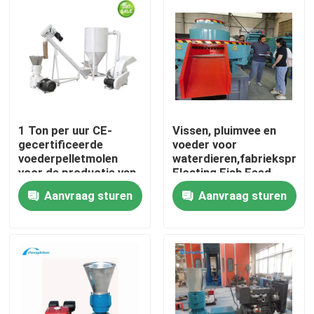
1 Ton per uur CE-
Vissen, pluimvee en
gecertificeerde
voeder voor
voederpelletmolen
waterdieren,fabrieksprijs
voor de productie van
Floating Fish Feed
pluimvee- en veevoer
Pellet
Aanvraag sturen
Aanvraag sturen
Machine,vee,honden
Betaling en
Thuis
verzendvoorwaarden
Producten
VR-show