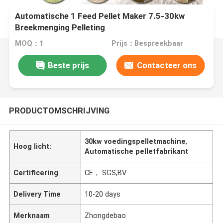
Automatische 1 Feed Pellet Maker 7.5-30kw
Breekmenging Pelleting
MOQ：1
Prijs：Bespreekbaar
Beste prijs
Contacteer ons
PRODUCTOMSCHRIJVING
30kw voedingspelletmachine
,
Hoog licht:
Automatische pelletfabrikant
Certificering
CE， SGS,BV
Delivery Time
10-20 days
Merknaam
Zhongdebao