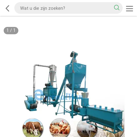
1
/
1