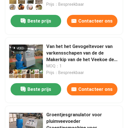
Prijs：Bespreekbaar
Over ons
Beste prijs
Contacteer ons
Fabrieksreis
Van het het Gevogeltevoer van
Kwaliteitscontrole
varkensschapen van de de
Makerkip van de het Veekoe de
Maker van de het Voerkorrel
MOQ：1
Contacteer ons
Prijs：Bespreekbaar
Vraag een offerte aan
Beste prijs
Contacteer ons
De Machine van de korrelmolen
Groentjesgranulator voor
pluimveevoeder
Houtpelletfabriek
Groentjesmachine voor