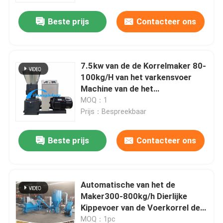
Beste prijs
Contacteer ons
7.5kw van de de Korrelmaker 80-
100kg/H van het varkensvoer
Machine van de het
Kippevoerkorrel de Kleine
MOQ：1
Prijs：Bespreekbaar
Beste prijs
Contacteer ons
Thuis
Automatische van het de
Producten
Maker300-800kg/h Dierlijke
Kippevoer van de Voerkorrel de
Korrelmaker
VR-show
MOQ：1pc