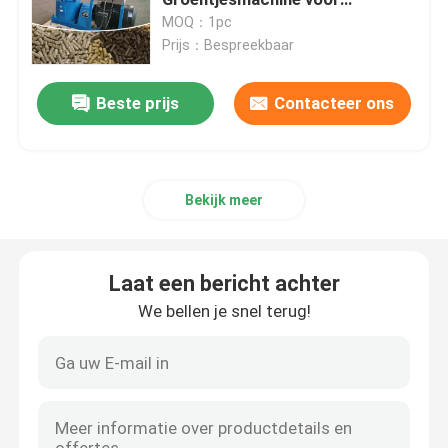
kippenvoeder Dier 2,5-12 mm
MOQ：1pc
1200 kg/h
Prijs：Bespreekbaar
De Molen van de voerkorrel
Beste prijs
Contacteer ons
Houten korrelproductielijn
De productielijn van de biomassakorrel
Bekijk meer
De Productielijn van de voerkorrel
Laat een bericht achter
De Productielijn van de Dierenvoerkorrel
We bellen je snel terug!
De drijvende Productielijn van het Vissenvoer
houten korrelmaker