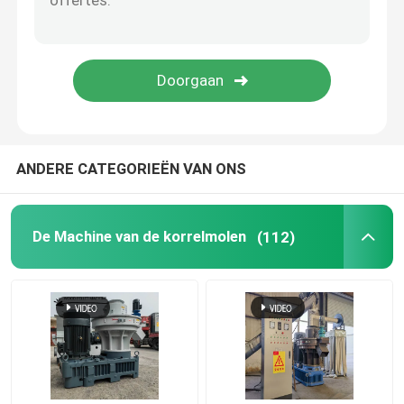
De Maker van de voerkorrel
Droge het Voerextruder van Typevissen
PTO-pelletmolen
ANDERE CATEGORIEËN VAN ONS
Molen Crusher Machine
De Machine van de korrelmolen
(112)
Extruder met schroeftoevoer
De Machine van het biomassabriketteren