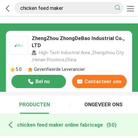
ZhengZhou ZhongDeBao Industrial Co.,
LTD
High-Tech Industrial Area ,Zhengzhou City
,Henan Province,China
5.0
Geverifieerde Leverancier
Bel nu
Contacteer ons
PRODUCTEN
ONGEVEER ONS
chicken feed maker online fabricage
(50)