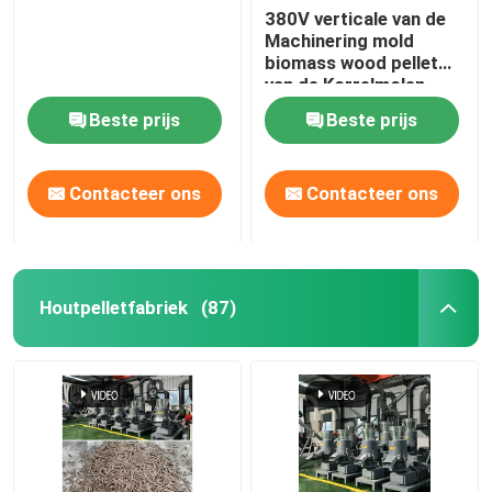
380V verticale van de
Machinering mold
biomass wood pellet
van de Korrelmolen
Machine 412mm
Beste prijs
Beste prijs
Contacteer ons
Contacteer ons
Houtpelletfabriek
(87)