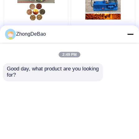
Commerciële Lijn 1 van
55kw de Productielijn
de Biomassakorrel -
800-1000kg/H Ring Die
ZhongDeBao
5TPH-Rijst Straw
Pellet Production Line
Pellet Making Machine
van de biomassakorrel
2:49 PM
Beste prijs
Beste prijs
Good day, what product are you looking 
for?
Contacteer ons
Contacteer ons
Bekijk meer
Thuis
Ongeveer ons
Contacteer ons
Desktop Site
Sitemap
Privacybeleid