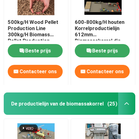
500kg/H Wood Pellet
600-800kg/H houten
Production Line
Korrelproductielijn
300kg/H Biomass
612mm
Pellet Production
Biomassakorrel die
Equipment
Machine maken
Beste prijs
Beste prijs
Contacteer ons
Contacteer ons
De productielijn van de biomassakorrel
(25)