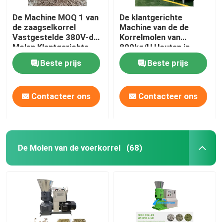
De Machine MOQ 1 van
De klantgerichte
de zaagselkorrel
Machine van de de
Vastgestelde 380V-de
Korrelmolen van
Molen Klantgerichte
800kg/H Houten in
Kleur van de Voltage
Houten Gevalce
Beste prijs
Beste prijs
Houten Korrel
Contacteer ons
Contacteer ons
De Molen van de voerkorrel
(68)