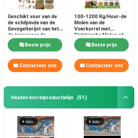
Geschikt voor van de
100-1200 Kg/Hour-de
de schilpinda van de
Molen van de
Gevogelterijst van het
Voerkorrel met
de tarwevoer de
Elektrische Motor of
Capaciteit van de de
Dieselmotor
Beste prijs
Beste prijs
Korrelmolen 50-
1200kg/H
Contacteer ons
Contacteer ons
Houten korrelproductielijn
(51)