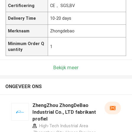
Certificering
CE， SGS,BV
Delivery Time
10-20 days
Merknaam
Zhongdebao
Minimum Order Q
1
uantity
Bekijk meer
ONGEVEER ONS
ZhengZhou ZhongDeBao
Industrial Co., LTD fabrikant
profiel
High-Tech Industrial Area