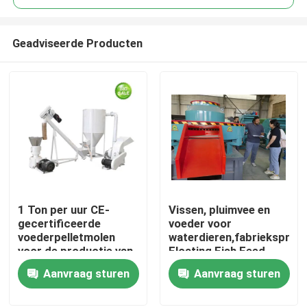
Geadviseerde Producten
1 Ton per uur CE-
Vissen, pluimvee en
Thuis
gecertificeerde
voeder voor
voederpelletmolen
waterdieren,fabrieksprijs
voor de productie van
Floating Fish Feed
Producten
pluimvee- en veevoer
Pellet
Aanvraag sturen
Aanvraag sturen
Machine,vee,honden
Betaling en
VR-show
verzendvoorwaarden