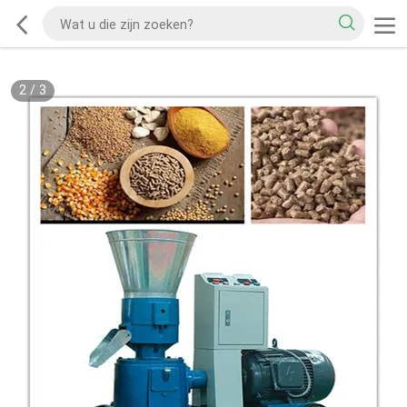
2
/
3