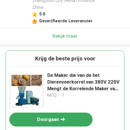
,Zhengzhou City ,Henan Province
,China
5.0
Geverifieerde Leverancier
Bekijk meer
Krijg de beste prijs voor
De Maker die van de het
Dierenvoerkorrel van 380V 220V
Mengt de Korrelende Maker van
de Voedselkorrel verpletteren
MOQ： 1
Doorgaan