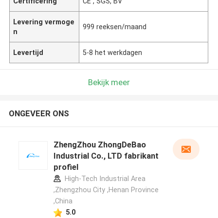
Certificering
CE , SGS, BV
Levering vermoge
999 reeksen/maand
n
Levertijd
5-8 het werkdagen
Bekijk meer
ONGEVEER ONS
ZhengZhou ZhongDeBao
Industrial Co., LTD fabrikant
profiel
High-Tech Industrial Area
,Zhengzhou City ,Henan Province
,China
5.0