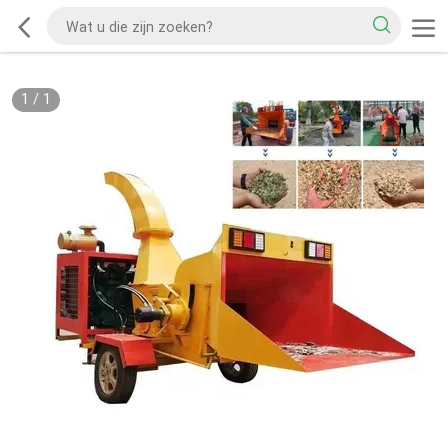
1
/
1