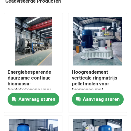
Geadviseerde Producten
Energiebesparende
Hoogrendement
duurzame continue
verticale ringmatrijs
biomassa-
pelletmolen voor
koolstofovens voor
biomassa met
Thuis
landbouw afvalstoffen
verticale toevoer en
Aanvraag sturen
Aanvraag sturen
energiebesparend
ontwerp
Producten
VR-show