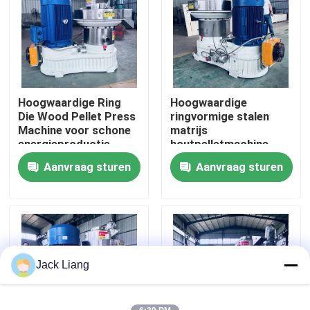
Over ons
Fabrieksreis
Hoogwaardige Ring
Hoogwaardige
Die Wood Pellet Press
ringvormige stalen
Kwaliteitscontrole
Machine voor schone
matrijs
energieproductie
houtpelletmachine
met automatische
Aanvraag sturen
Aanvraag sturen
Contacteer ons
smering en efficiënte
schuine
tandwielaandrijving
Vraag een offerte aan
De Machine van de korrelmolen
Jack Liang
Houtpelletfabriek