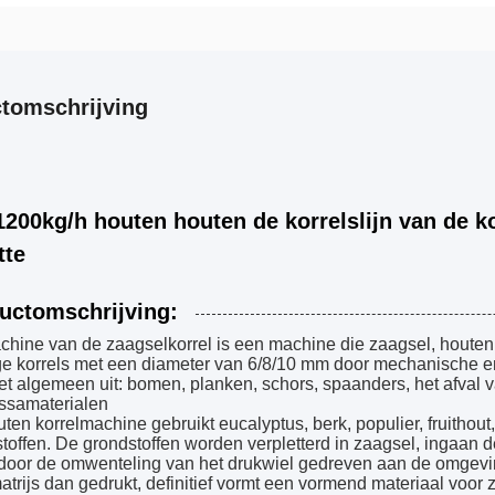
tomschrijving
1200kg/h houten houten de korrelslijn van de k
tte
uctomschrijving:
hine van de zaagselkorrel is een machine die zaagsel, houten 
e korrels met een diameter van 6/8/10 mm door mechanische en f
et algemeen uit: bomen, planken, schors, spaanders, het afval 
ssamaterialen
ten korrelmachine gebruikt eucalyptus, berk, populier, fruithou
toffen. De grondstoffen worden verpletterd in zaagsel, ingaan 
door de omwenteling van het drukwiel gedreven aan de omgeving
atrijs dan gedrukt, definitief vormt een vormend materiaal voor z