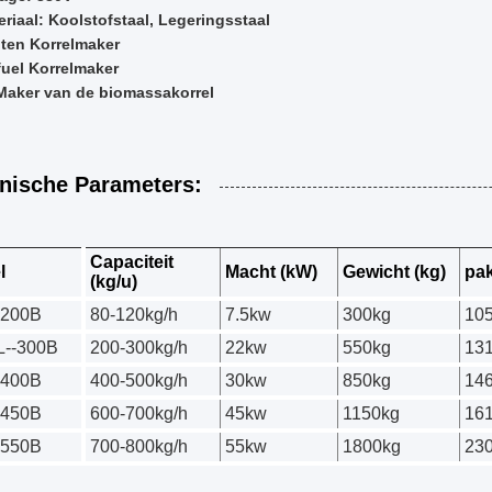
eriaal: Koolstofstaal, Legeringsstaal
ten Korrelmaker
fuel Korrelmaker
Maker van de biomassakorrel
nische Parameters:
Capaciteit
l
Macht (kW)
Gewicht (kg)
pak
(kg/u)
-200B
80-120kg/h
7.5kw
300kg
10
--300B
200-300kg/h
22kw
550kg
13
-400B
400-500kg/h
30kw
850kg
14
-450B
600-700kg/h
45kw
1150kg
16
-550B
700-800kg/h
55kw
1800kg
23