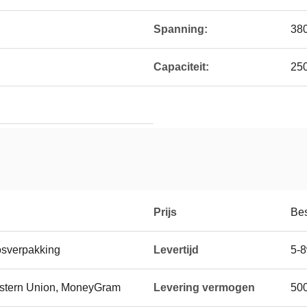
Spanning:
38
Capaciteit:
25
Prijs
Be
osverpakking
Levertijd
5-8
Western Union, MoneyGram
Levering vermogen
50