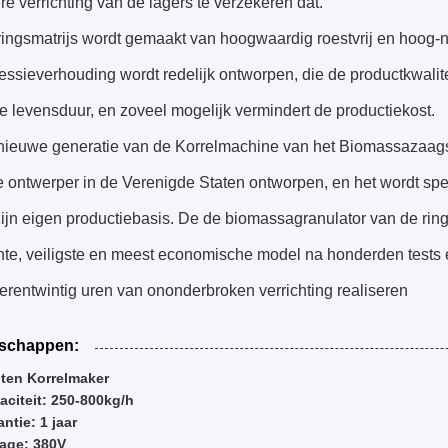
ere verrichting van de lagers te verzekeren dat.
ringsmatrijs wordt gemaakt van hoogwaardig roestvrij en hoog-n
ssieverhouding wordt redelijk ontworpen, die de productkwalitei
e levensduur, en zoveel mogelijk vermindert de productiekost.
nieuwe generatie van de Korrelmachine van het Biomassazaag
 ontwerper in de Verenigde Staten ontworpen, en het wordt speci
zijn eigen productiebasis. De de biomassagranulator van de ring
ënte, veiligste en meest economische model na honderden tests e
erentwintig uren van ononderbroken verrichting realiseren
schappen:
ten Korrelmaker
aciteit: 250-800kg/h
ntie: 1 jaar
tage: 380V