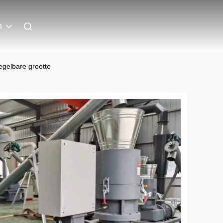
h
egelbare grootte