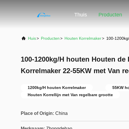
Thuis
Producten
Huis
>
Producten
>
Houten Korrelmaker
>
100-1200kg/
100-1200kg/H houten Houten de K
Korrelmaker 22-55KW met Van re
1200kg/H houten Korrelmaker
55KW hou
Houten Korrellijn met Van regelbare grootte
Place of Origin:
China
Merknaam:
Zhongdebao