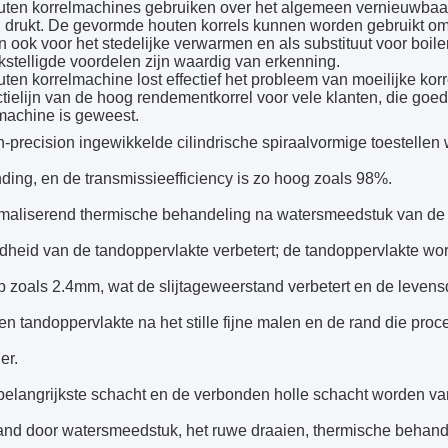
ten korrelmachines gebruiken over het algemeen vernieuwbaar h
 drukt. De gevormde houten korrels kunnen worden gebruikt om el
 ook voor het stedelijke verwarmen en als substituut voor boi
stelligde voordelen zijn waardig van erkenning.
ten korrelmachine lost effectief het probleem van moeilijke kor
tielijn van de hoog rendementkorrel voor vele klanten, die goed
machine is geweest.
h-precision ingewikkelde cilindrische spiraalvormige toestellen
ding, en de transmissieefficiency is zo hoog zoals 98%.
maliserend thermische behandeling na watersmeedstuk van de de
dheid van de tandoppervlakte verbetert; de tandoppervlakte wo
p zoals 2.4mm, wat de slijtageweerstand verbetert en de levens
n tandoppervlakte na het stille fijne malen en de rand die proces 
er.
belangrijkste schacht en de verbonden holle schacht worden van 
and door watersmeedstuk, het ruwe draaien, thermische behandel