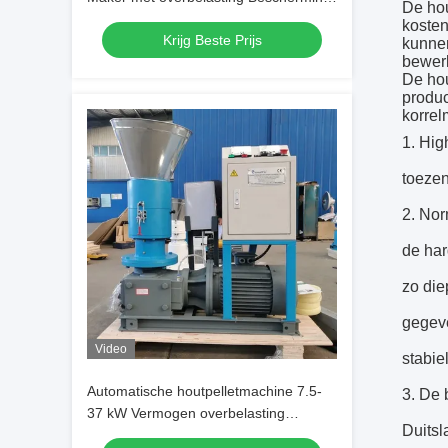
De hou
houtpellet machine
kosten
Krijg Beste Prijs
kunnen
bewerk
De hou
produc
korrel
1. Hig
toezen
2. Nor
de har
zo die
gegeve
Video
stabiel
Automatische houtpelletmachine 7.5-
3. De 
37 kW Vermogen overbelasting
Duitsl
bescherming koolstof/legeringsstaal