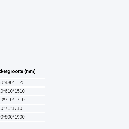
ketgrootte (mm)
50*480*1120
10*610*1510
60*710*1710
10*71*1710
00*800*1900