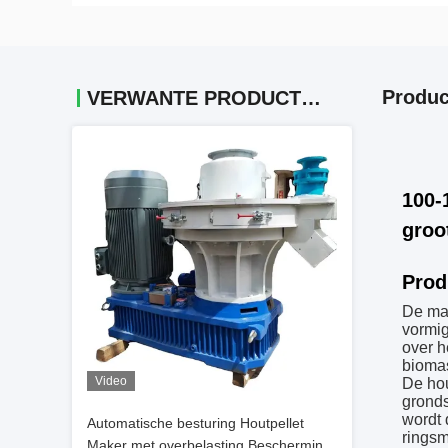
Produc
VERWANTE PRODUCTEN
100-
groo
Prod
De mac
vormig
over h
bioma
Video
De hou
gronds
wordt 
Automatische besturing Houtpellet
ringsm
Maker met overbelasting Bescherming