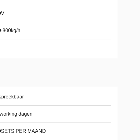
0V
0-800kg/h
spreekbaar
working dagen
0SETS PER MAAND