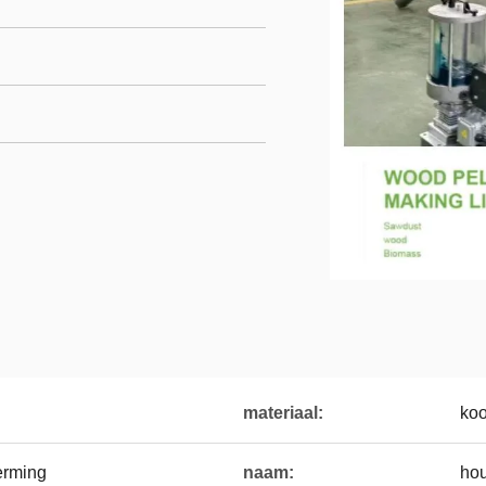
materiaal:
koo
erming
naam:
hou