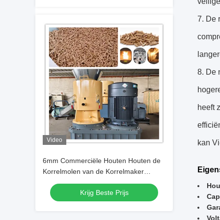
veilig
7. De 
compre
langer
8. De 
hogere
heeft 
effici
Video
kan Vi
6mm Commerciële Houten Houten de
Eigen
Korrelmolen van de Korrelmaker
5000kg/H
Hou
Krijg Beste Prijs
Cap
Gara
Vol