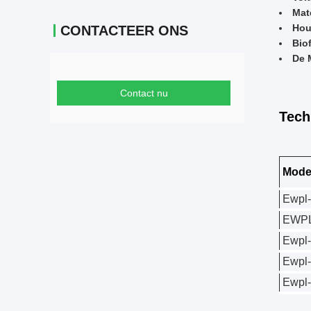
Mat
Hou
CONTACTEER ONS
Bio
De 
Contact nu
Tech
Mode
Ewpl
EWPL
Ewpl
Ewpl
Ewpl