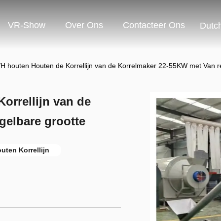
VR-Show
Over Ons
Contacteer Ons
Dutc
H houten Houten de Korrellijn van de Korrelmaker 22-55KW met Van r
orrellijn van de
gelbare grootte
ten Korrellijn