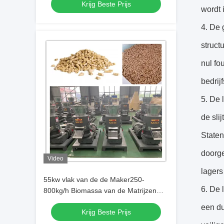
Krijg Beste Prijs
wordt 
4. De 
struct
nul fo
bedrij
5. De 
de sli
Staten
doorge
Video
lagers
55kw vlak van de de Maker250-
6. De 
800kg/h Biomassa van de Matrijzen
Houten Korrel Ce van de de
een du
Krijg Beste Prijs
Korrelmachine