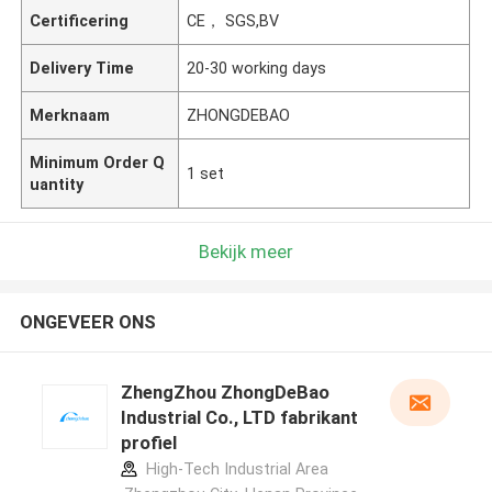
Certificering
CE， SGS,BV
Delivery Time
20-30 working days
Merknaam
ZHONGDEBAO
Minimum Order Q
1 set
uantity
Bekijk meer
ONGEVEER ONS
ZhengZhou ZhongDeBao
Industrial Co., LTD fabrikant
profiel
High-Tech Industrial Area