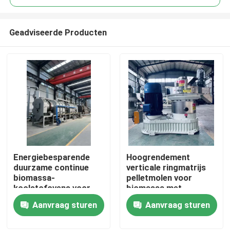
Geadviseerde Producten
Energiebesparende
Hoogrendement
Thuis
duurzame continue
verticale ringmatrijs
biomassa-
pelletmolen voor
koolstofovens voor
biomassa met
Producten
landbouw afvalstoffen
verticale toevoer en
Aanvraag sturen
Aanvraag sturen
energiebesparend
ontwerp
VR-show