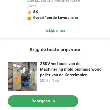
,Zhengzhou City ,Henan Province
,China
5.0
Geverifieerde Leverancier
Bekijk meer
Krijg de beste prijs voor
380V verticale van de
Machinering mold biomass wood
pellet van de Korrelmolen
Machine 412mm
MOQ： 1 set
Doorgaan