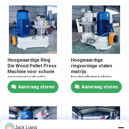
Over ons
Fabrieksreis
Kwaliteitscontrole
Hoogwaardige Ring
Hoogwaardige
Die Wood Pellet Press
ringvormige stalen
Contacteer ons
Machine voor schone
matrijs
energieproductie
houtpelletmachine
met automatische
Aanvraag sturen
Aanvraag sturen
smering en efficiënte
Vraag een offerte aan
schuine
tandwielaandrijving
De Machine van de korrelmolen
Houtpelletfabriek
Jack Liang