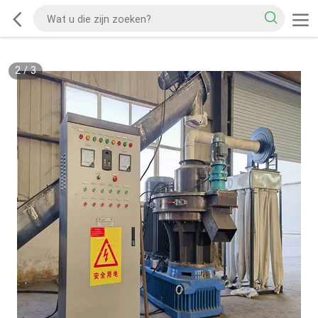
2
/
3