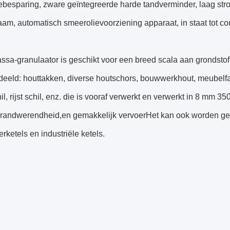
ebesparing, zware geïntegreerde harde tandverminder, laag str
am, automatisch smeerolievoorziening apparaat, in staat tot co
sa-granulaator is geschikt voor een breed scala aan grondstof
eeld: houttakken, diverse houtschors, bouwwerkhout, meubelfab
il, rijst schil, enz. die is vooraf verwerkt en verwerkt in 8 mm 
 brandwerendheid,en gemakkelijk vervoerHet kan ook worden geb
ketels en industriële ketels.