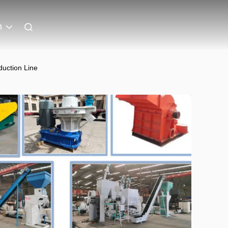
h
uction Line