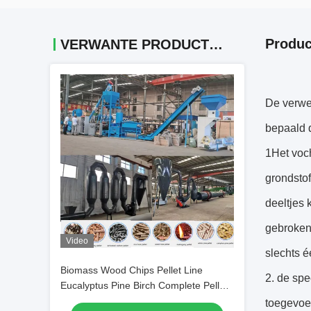
Produc
VERWANTE PRODUCTEN
De verwe
bepaald d
1Het voch
grondstof
deeltjes
gebroken.
Video
slechts é
Biomass Wood Chips Pellet Line
2. de spe
Eucalyptus Pine Birch Complete Pellet
Production Line
toegevoe