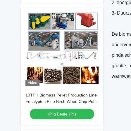
2; energi
3- Duurza
De biomas
onderverd
pinda sch
grootte,
warmwater
Video
10TPH Biomass Pellet Production Line
Eucalyptus Pine Birch Wood Chip Pellet
Machine
Krijg Beste Prijs