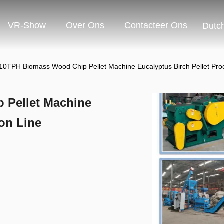
VR-Show
Over Ons
Contacteer Ons
Dutc
0TPH Biomass Wood Chip Pellet Machine Eucalyptus Birch Pellet Prod
 Pellet Machine
ion Line