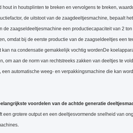
 hout in houtsplinten te breken en vervolgens te breken, waardoo
ctiefactor, de uitstoot van de zaagdeeltjesmachine, bepaalt h
 de zaagseldeeltjesmachine een productiecapaciteit van 2 ton 
sten, omdat bij de eerste productie van de zaagseldeeltjes een 
ht kan na condensatie gemakkelijk vochtig wordenDe koelappara
n, om aan de norm van rechtstreeks zakken van deeltjes te vol
g, een automatische weeg- en verpakkingsmachine die kan word
belangrijkste voordelen van de achtde generatie deeltjesmac
ft een grotere output en een deeltjesvormende snelheid van o
machines.