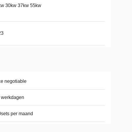
kw 30kw 37kw 55kw
23
ce negotiable
8 werkdagen
sets per maand