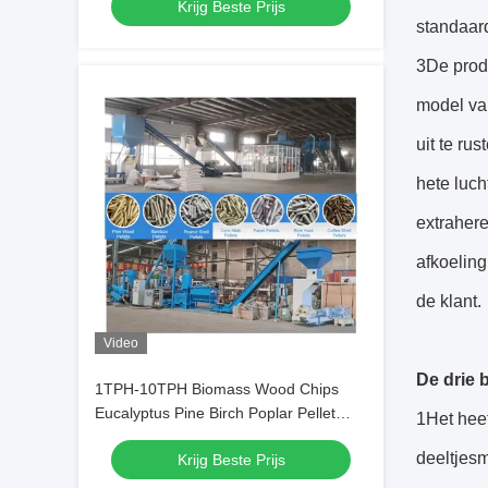
Krijg Beste Prijs
standaard
3De produ
model van
uit te ru
hete luc
extrahere
afkoelin
de klant.
Video
De drie 
1TPH-10TPH Biomass Wood Chips
Eucalyptus Pine Birch Poplar Pellet
1Het hee
Production Line
deeltjes
Krijg Beste Prijs