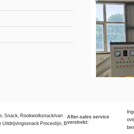
Ing
e, Snack, Rookwolksnack/van
After-sales service
ove
verstrekt:
Uitdrijvingssnack Proceslijn, B
bes