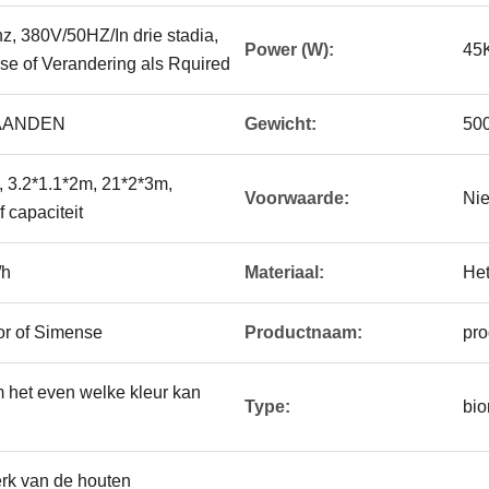
, 380V/50HZ/In drie stadia,
Power (W):
45K
e of Verandering als Rquired
 MAANDEN
Gewicht:
500
3.2*1.1*2m, 21*2*3m,
Voorwaarde:
Ni
 capaciteit
/h
Materiaal:
Het
or of Simense
Productnaam:
pro
 het even welke kleur kan
Type:
bio
rk van de houten