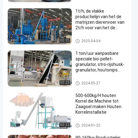
1t/h, de vlakke
productielijn van het de
matrijzen dierenvoer van
2t/h voor van het de
geitkonijn van het
kippevoervee van het het
De Productielijn van de voerkor
00:35
2025-04-04
gevogeltevoer de
rel
korrelproductielijn
1 ton/uur aanpasbare
speciale bio-pellet-
granulator, stro-rijshusk-
granulator, houtsnips
brandstofpelletproductielijn
Houten korrelproductielijn
00:25
2024-05-27
500-600kg/H houten
Korrel die Machine tot
Zaagsel maken Houten
Korrelinstallatie
Houten korrelproductielijn
00:23
2024-01-25
90-160kw Productielijn