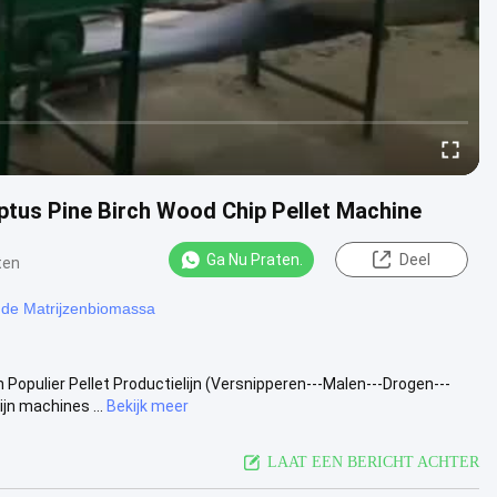
ptus Pine Birch Wood Chip Pellet Machine
Ga Nu Praten.
Deel
ten
n de Matrijzenbiomassa
ulier Pellet Productielijn (Versnipperen---Malen---Drogen---
jn machines ...
Bekijk meer
LAAT EEN BERICHT ACHTER