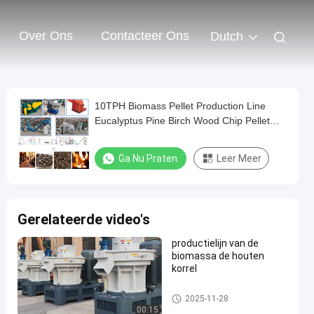
Over Ons
Contacteer Ons
Dutch
10TPH Biomass Pellet Production Line
Eucalyptus Pine Birch Wood Chip Pellet
Machine
Ga Nu Praten.
Leer Meer
Gerelateerde video's
productielijn van de
biomassa de houten
korrel
De Machine van de korrelmole
2025-11-28
n
00:15