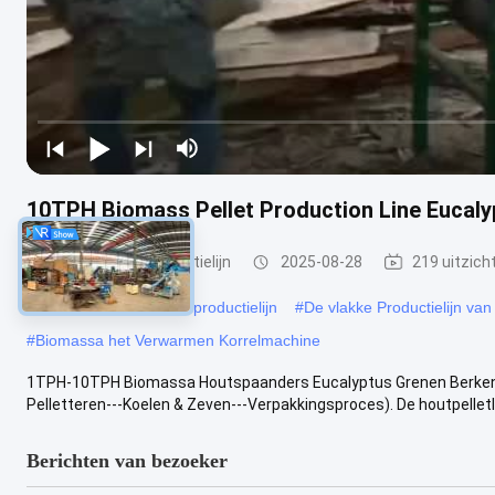
10TPH Biomass Pellet Production Line Eucaly
Houten korrelproductielijn
2025-08-28
219 uitzich
#
800kg/H houten Korrelproductielijn
#
De vlakke Productielijn va
#
Biomassa het Verwarmen Korrelmachine
1TPH-10TPH Biomassa Houtspaanders Eucalyptus Grenen Berken Pop
Pelletteren---Koelen & Zeven---Verpakkingsproces). De houtpelletli
Berichten van bezoeker