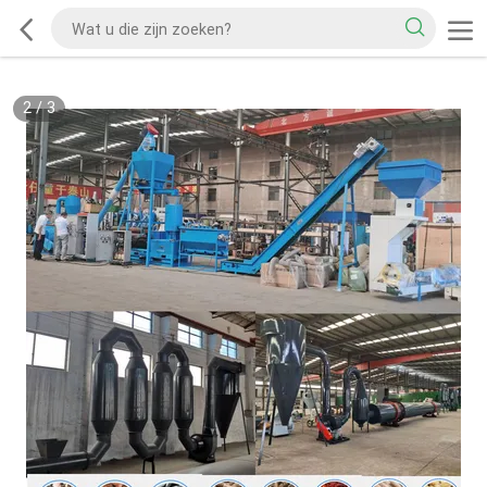
2
/
3