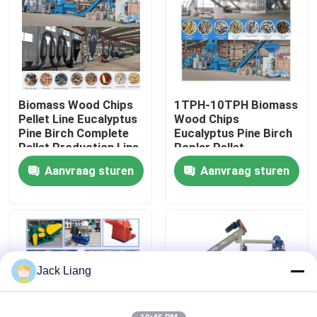
Over ons
Fabrieksreis
Biomass Wood Chips
1TPH-10TPH Biomass
Pellet Line Eucalyptus
Wood Chips
Kwaliteitscontrole
Pine Birch Complete
Eucalyptus Pine Birch
Pellet Production Line
Poplar Pellet
Production Line
Aanvraag sturen
Aanvraag sturen
Contacteer ons
Vraag een offerte aan
De Machine van de korrelmolen
Jack Liang
Houtpelletfabriek