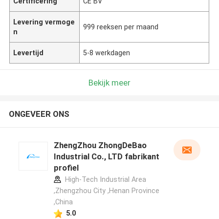
Certificering
CE BV
Levering vermoge
999 reeksen per maand
n
Levertijd
5-8 werkdagen
Bekijk meer
ONGEVEER ONS
ZhengZhou ZhongDeBao
Industrial Co., LTD fabrikant
profiel
High-Tech Industrial Area
,Zhengzhou City ,Henan Province
,China
5.0