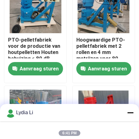
Over ons
Fabrieksreis
PTO-pelletfabriek
Hoogwaardige PTO-
voor de productie van
pelletfabriek met 2
houtpelletten Houten
rollen en 4 mm
Kwaliteitscontrole
behuizing ≤ 80 dB
matrijzen voor 80-
1000 kg/h Productie
Aanvraag sturen
Aanvraag sturen
Contacteer ons
Vraag een offerte aan
Lydia Li
De Machine van de korrelmolen
6:41 PM
Houtpelletfabriek