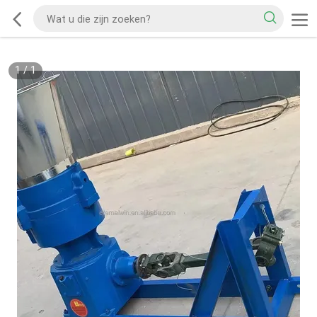
1
/
1