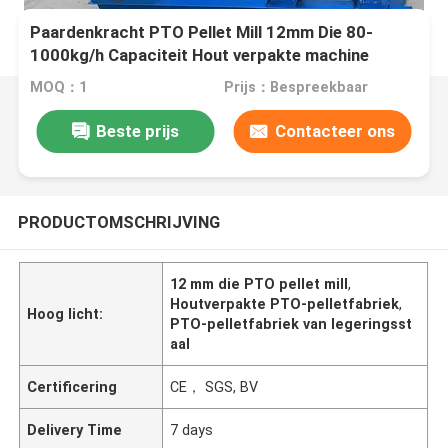
Paardenkracht PTO Pellet Mill 12mm Die 80-
1000kg/h Capaciteit Hout verpakte machine
MOQ：1
Prijs：Bespreekbaar
Beste prijs
Contacteer ons
PRODUCTOMSCHRIJVING
12 mm die PTO pellet mill
,
Houtverpakte PTO-pelletfabriek
,
Hoog licht:
PTO-pelletfabriek van legeringsst
aal
Certificering
CE， SGS, BV
Delivery Time
7 days