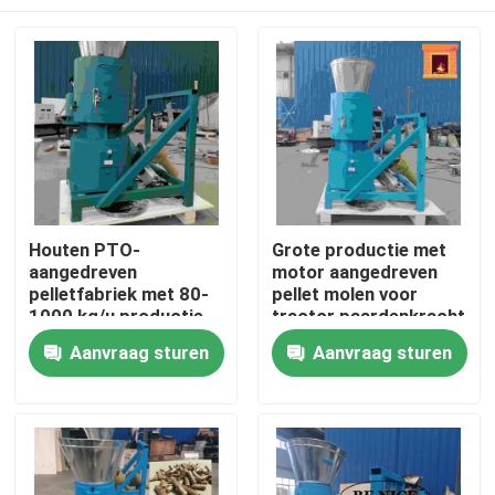
Houten PTO-
Grote productie met
aangedreven
motor aangedreven
pelletfabriek met 80-
pellet molen voor
1000 kg/u productie
tractor paardenkracht
voor de productie van
10-80 pk
Thuis
Aanvraag sturen
Aanvraag sturen
houten pellet
Producten
VR-show