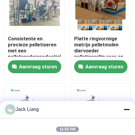
Over ons
Fabrieksreis
Consistente en
Platte ringvormige
precieze pelletiseren
matrijs pelletmolen
met een
diervoeder
Kwaliteitscontrole
pelletvoederproductielijn
pelletiseerlijn voor en
met een capaciteit van
ingenieursgids
Aanvraag sturen
Aanvraag sturen
1-20t/u
installatie
Contacteer ons
Vraag een offerte aan
Jack Liang
De Machine van de korrelmolen
11:55 PM
Houtpelletfabriek