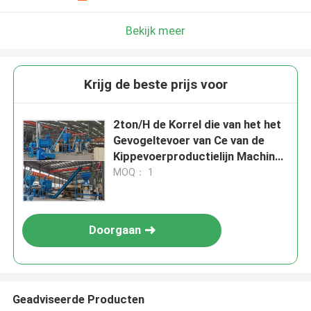
Bekijk meer
Krijg de beste prijs voor
2ton/H de Korrel die van het het
Gevogeltevoer van Ce van de
Kippevoerproductielijn Machine
maken
MOQ： 1
Doorgaan
Geadviseerde Producten