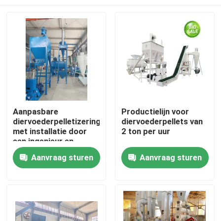
Aanpasbare
Productielijn voor
diervoederpelletizeringslijn
diervoederpellets van
met installatie door
2 ton per uur
een ingenieur en
380V/50Hz/3fase
Thuis
Aanvraag sturen
Aanvraag sturen
stroomvoorziening
Producten
VR-show