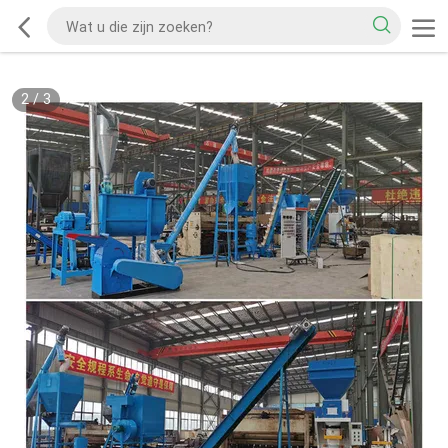
2
/
3