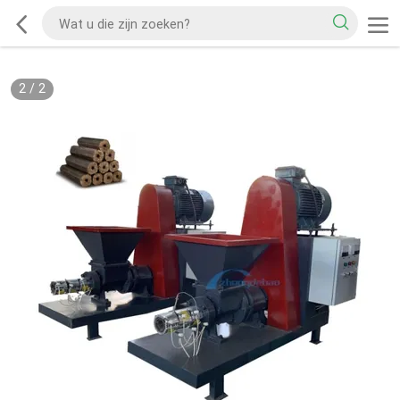
2
/
2