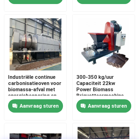
Over ons
Fabrieksreis
Kwaliteitscontrole
Contacteer ons
Industriële continue
300-350 kg/uur
carbonisatieoven voor
Capaciteit 22kw
biomassa-afval met
Power Biomass
energiebesparing en
Briquetteermachine
Vraag een offerte aan
precieze controle
met 24 maanden
Aanvraag sturen
Aanvraag sturen
garantie voor
brandstof en
De Machine van de korrelmolen
barbecue
Houtpelletfabriek