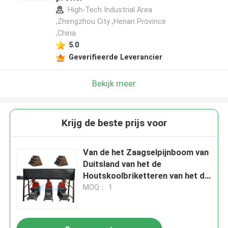
High-Tech Industrial Area
,Zhengzhou City ,Henan Province
,China
5.0
Geverifieerde Leverancier
Bekijk meer
Krijg de beste prijs voor
Van de het Zaagselpijnboom van
Duitsland van het de
Houtskoolbriketteren van het de
Machine Agroafval het
MOQ： 1
Briketterenmachine