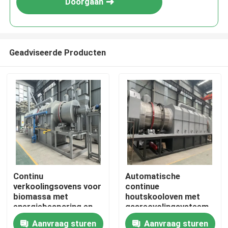
Doorgaan
Geadviseerde Producten
Thuis
Continu
Automatische
verkoolingsovens voor
continue
Producten
biomassa met
houtskooloven met
energiebesparing en
gasrecyclingsysteem
hoge
Aanvraag sturen
Aanvraag sturen
VR-show
verkoolingskwaliteit