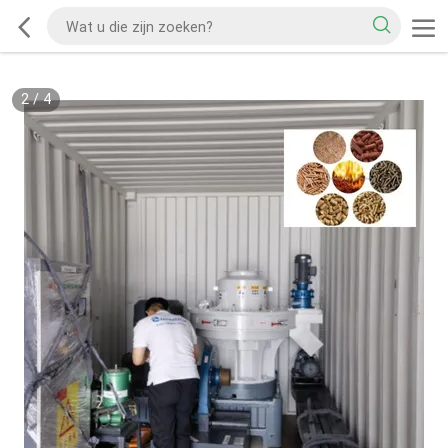
2
/
4