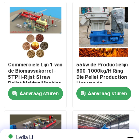
Over ons
Fabrieksreis
Kwaliteitscontrole
Commerciële Lijn 1 van
55kw de Productielijn
de Biomassakorrel -
800-1000kg/H Ring
Contacteer ons
5TPH-Rijst Straw
Die Pellet Production
Pellet Making Machine
Line van de
biomassakorrel
Aanvraag sturen
Aanvraag sturen
Vraag een offerte aan
De Machine van de korrelmolen
Houtpelletfabriek
Lydia Li