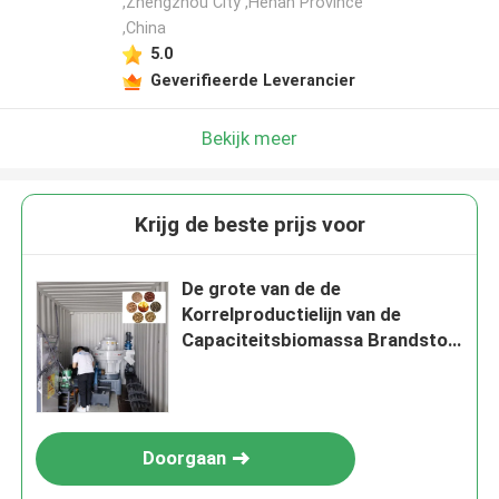
,Zhengzhou City ,Henan Province
,China
5.0
Geverifieerde Leverancier
Bekijk meer
Krijg de beste prijs voor
De grote van de de
Korrelproductielijn van de
Capaciteitsbiomassa Brandstof
Straw Pellet Making Machine
Doorgaan