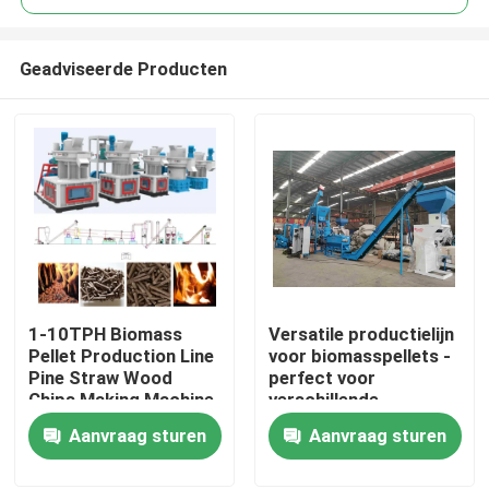
Geadviseerde Producten
1-10TPH Biomass
Versatile productielijn
Thuis
Pellet Production Line
voor biomasspellets -
Pine Straw Wood
perfect voor
Chips Making Machine
verschillende
Producten
biomassamaterialen
Aanvraag sturen
Aanvraag sturen
en toepassingen
VR-show