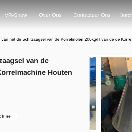
VR-Show
Over Ons
Contacteer Ons
Dutc
 van het de Schilzaagsel van de Korrelmolen 200kg/H van de de Korr
zaagsel van de
Korrelmachine Houten
chine