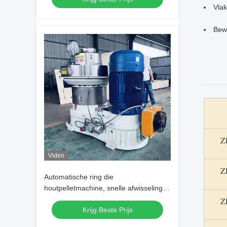
Vlak
Bew
Z
Video
Z
Automatische ring die
houtpelletmachine, snelle afwisseling
en laag energieverbruik voor
Z
Krijg Beste Prijs
biomassapelletinstallaties