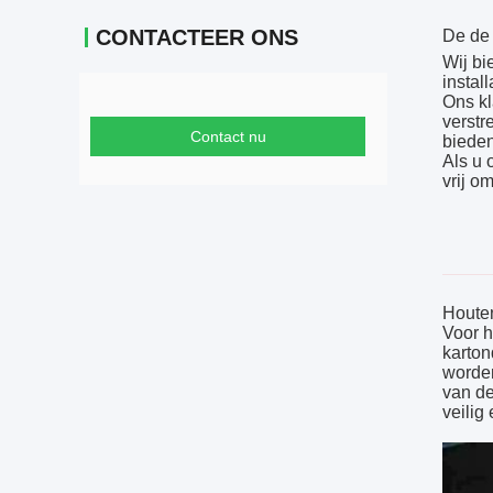
CONTACTEER ONS
De de 
Wij bi
instal
Ons kl
verstr
Contact nu
bieden
Als u 
vrij o
Houten
Voor h
karton
worden
van de
veilig