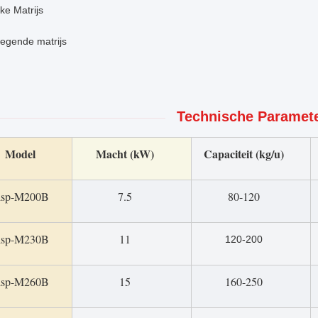
ke Matrijs
egende matrijs
Technische Paramete
Model
Macht (kW)
Capaciteit (kg/u)
lsp-M200B
7.5
80-120
lsp-M230B
11
120-200
lsp-M260B
15
160-250