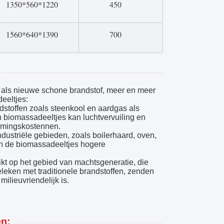
1350*560*1220
450
1560*640*1390
700
 als nieuwe schone brandstof, meer en meer
eeltjes:
dstoffen zoals steenkool en aardgas als
 biomassadeeltjes kan luchtvervuiling en
armingskostennen.
ndustriële gebieden, zoals boilerhaard, oven,
ben de biomassadeeltjes hogere
ikt op het gebied van machtsgeneratie, die
eleken met traditionele brandstoffen, zenden
ilieuvriendelijk is.
en: