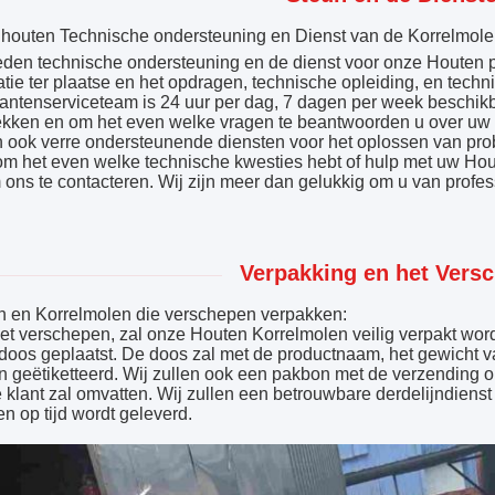
houten Technische ondersteuning en Dienst van de Korrelmol
eden technische ondersteuning en de dienst voor onze Houten 
latie ter plaatse en het opdragen, technische opleiding, en techn
antenserviceteam is 24 uur per dag, 7 dagen per week beschik
ekken en om het even welke vragen te beantwoorden u over uw 
 ook verre ondersteunende diensten voor het oplossen van pr
om het even welke technische kwesties hebt of hulp met uw Hou
m ons te contacteren. Wij zijn meer dan gelukkig om u van profes
Verpakking en het Vers
 en Korrelmolen die verschepen verpakken:
et verschepen, zal onze Houten Korrelmolen veilig verpakt wor
doos geplaatst. De doos zal met de productnaam, het gewicht va
 geëtiketteerd. Wij zullen ook een pakbon met de verzending 
 klant zal omvatten. Wij zullen een betrouwbare derdelijndienst
 en op tijd wordt geleverd.