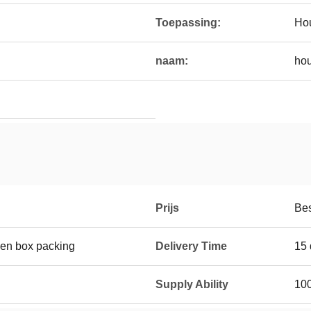
Toepassing:
Hou
naam:
hou
Prijs
Be
en box packing
Delivery Time
15 
Supply Ability
100