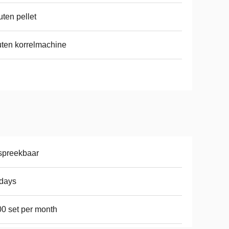
ten pellet
ten korrelmachine
spreekbaar
days
0 set per month