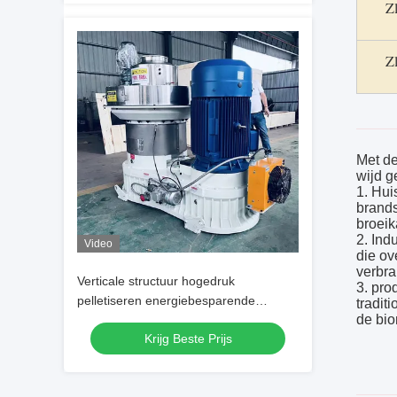
Z
Z
Met de
wijd g
1. Hui
brands
broeik
2. Ind
Video
die ov
verbra
Verticale structuur hogedruk
3. pro
pelletiseren energiebesparende
tradit
de bio
ringvormige matrijs houtpelletmolen
Krijg Beste Prijs
voor biomassa brandstof