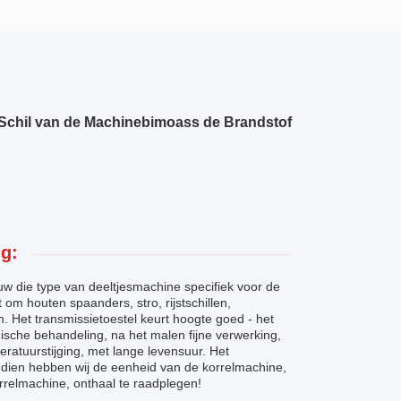
 Schil van de Machinebimoass de Brandstof
g:
w die type van deeltjesmachine specifiek voor de
m houten spaanders, stro, rijstschillen,
 Het transmissietoestel keurt hoogte goed - het
mische behandeling, na het malen fijne verwerking,
peratuurstijging, met lange levensuur. Het
endien hebben wij de eenheid van de korrelmachine,
orrelmachine, onthaal te raadplegen!