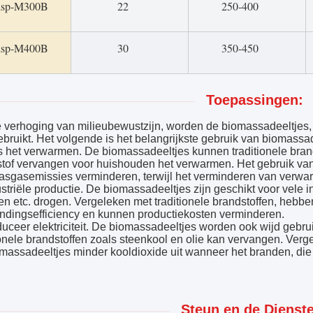
lsp-M300B
22
250-400
lsp-M400B
30
350-450
Toepassingen:
 verhoging van milieubewustzijn, worden de biomassadeeltjes,
ebruikt. Het volgende is het belangrijkste gebruik van biomassad
s het verwarmen. De biomassadeeltjes kunnen traditionele bran
tof vervangen voor huishouden het verwarmen. Het gebruik van
asgasemissies verminderen, terwijl het verminderen van verw
ustriële productie. De biomassadeeltjes zijn geschikt voor vele i
en etc. drogen. Vergeleken met traditionele brandstoffen, heb
ndingsefficiency en kunnen productiekosten verminderen.
duceer elektriciteit. De biomassadeeltjes worden ook wijd gebru
ionele brandstoffen zoals steenkool en olie kan vervangen. Verg
massadeeltjes minder kooldioxide uit wanneer het branden, die m
Steun en de Dienst