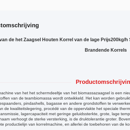
tomschrijving
van de het Zaagsel Houten Korrel van de lage Prijs200kg/h
Brandende Korrels
Productomschrijvin
achine van het het schermdeeltje van het biomassazaagsel is een nieu
offen van de teambiomassa wordt ontwikkeld. Het kan worden gebruikt o
spaanders, pindashells, bagasse en andere grondstoffen te verwerken.
an de kwaliteitslegering, procédé van de oppervlakte het speciale ther
transmissie, lagercapaciteit met geringe geluidssterkte, grote, lage tem
haam verhoogt de sterke versterking, is de druktolerantie groter. Bov
te productielijn van korrelmachine, en allerlei de toebehoren van de k