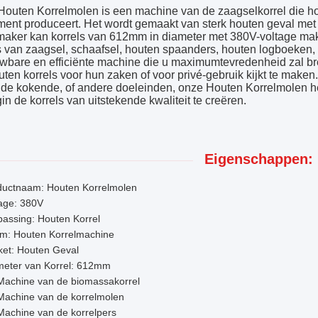
outen Korrelmolen is een machine van de zaagselkorrel die hou
ent produceert. Het wordt gemaakt van sterk houten geval met
maker kan korrels van 612mm in diameter met 380V-voltage mak
s van zaagsel, schaafsel, houten spaanders, houten logboeken,
wbare en efficiënte machine die u maximumtevredenheid zal bre
uten korrels voor hun zaken of voor privé-gebruik kijkt te maken
 de kokende, of andere doeleinden, onze Houten Korrelmolen 
in de korrels van uitstekende kwaliteit te creëren.
Eigenschappen:
ductnaam: Houten Korrelmolen
tage: 380V
assing: Houten Korrel
m: Houten Korrelmachine
ket: Houten Geval
meter van Korrel: 612mm
Machine van de biomassakorrel
Machine van de korrelmolen
Machine van de korrelpers