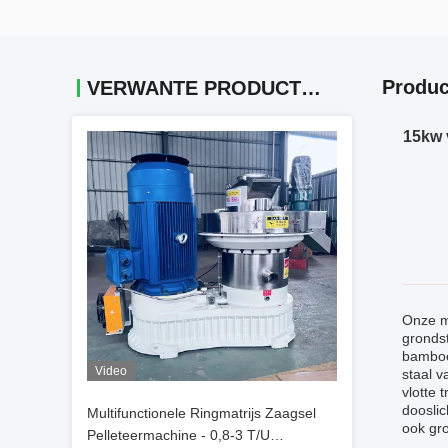
Produc
VERWANTE PRODUCTEN
15kw 
Onze m
grondst
bamboe
Video
staal v
vlotte 
dooslic
Multifunctionele Ringmatrijs Zaagsel
ook gro
Pelleteermachine - 0,8-3 T/U