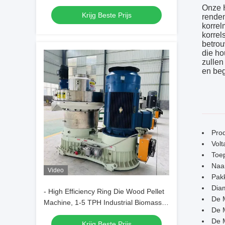
Productiecapaciteit
Onze H
Krijg Beste Prijs
rendem
korrel
korrel
betrou
die ho
zullen
en beg
Pro
Vol
Toep
Naa
Video
Pak
Dia
- High Efficiency Ring Die Wood Pellet
De 
Machine, 1-5 TPH Industrial Biomass
De 
Pellet Mill voor zaagsel/landbouwafval
De 
Krijg Beste Prijs