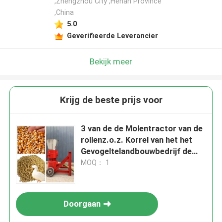
,Zhengzhou City ,Henan Province
,China
5.0
Geverifieerde Leverancier
Bekijk meer
Krijg de beste prijs voor
3 van de de Molentractor van de
rollenz.o.z. Korrel van het het
Gevogeltelandbouwbedrijf de
Drijfmachine van de het
MOQ： 1
Veekorrel
Doorgaan