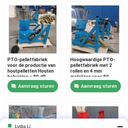
Over ons
Fabrieksreis
Kwaliteitscontrole
PTO-pelletfabriek
Hoogwaardige PTO-
voor de productie van
pelletfabriek met 2
Contacteer ons
houtpelletten Houten
rollen en 4 mm
behuizing ≤ 80 dB
matrijzen voor 80-
1000 kg/h Productie
Aanvraag sturen
Aanvraag sturen
Vraag een offerte aan
De Machine van de korrelmolen
Houtpelletfabriek
Lydia Li