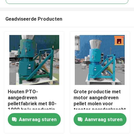
Geadviseerde Producten
Houten PTO-
Grote productie met
Thuis
aangedreven
motor aangedreven
pelletfabriek met 80-
pellet molen voor
1000 kg/u productie
tractor paardenkracht
Producten
voor de productie van
10-80 pk
Aanvraag sturen
Aanvraag sturen
houten pellet
VR-show