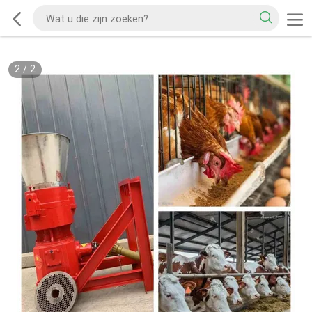
2
/
2