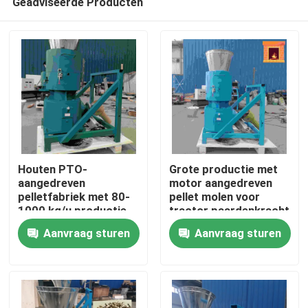
Geadviseerde Producten
Houten PTO-
Grote productie met
aangedreven
motor aangedreven
pelletfabriek met 80-
pellet molen voor
1000 kg/u productie
tractor paardenkracht
Thuis
voor de productie van
10-80 pk
Aanvraag sturen
Aanvraag sturen
houten pellet
Producten
VR-show