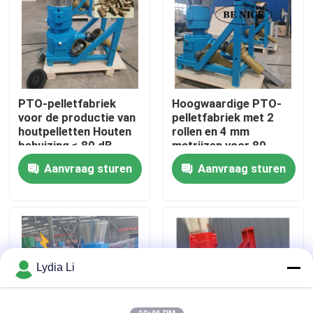
Over ons
Fabrieksreis
PTO-pelletfabriek
Hoogwaardige PTO-
voor de productie van
pelletfabriek met 2
Kwaliteitscontrole
houtpelletten Houten
rollen en 4 mm
behuizing ≤ 80 dB
matrijzen voor 80-
1000 kg/h Productie
Aanvraag sturen
Aanvraag sturen
Contacteer ons
Vraag een offerte aan
De Machine van de korrelmolen
Lydia Li
Houtpelletfabriek