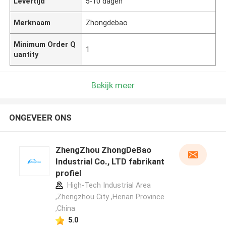
Levertijd
5-10 dagen
Merknaam
Zhongdebao
Minimum Order Q
1
uantity
Bekijk meer
ONGEVEER ONS
ZhengZhou ZhongDeBao
Industrial Co., LTD fabrikant
profiel
High-Tech Industrial Area
,Zhengzhou City ,Henan Province
,China
5.0