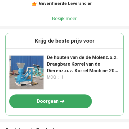
Geverifieerde Leverancier
Bekijk meer
Krijg de beste prijs voor
De houten van de de Molenz.o.z.
Draagbare Korrel van de
Dierenz.o.z. Korrel Machine 200-
1200kg/H
MOQ： 1
Doorgaan