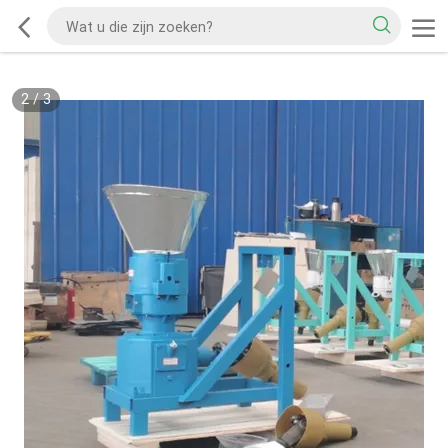
2
/
3