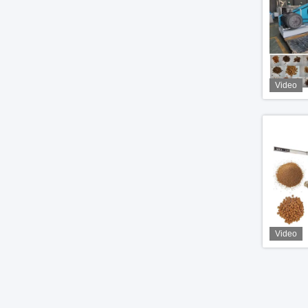
Video
Video