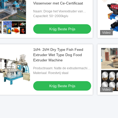
Vissenvoer met Ce-Certificaat
Naam: Droge het Voerextruder van
Typevissen
Capaciteit: 50~2000kg/u
Krijg Beste Prijs
Video
1t/H- 2t/H Dry Type Fish Feed
Extruder Wet Type Dog Food
Extruder Machine
Productnaam: Natte de extrudermachine
van de Type Tweelingschroef
Materiaal: Roestvrij staal
Krijg Beste Prijs
Video