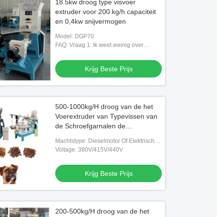
18.5kw droog type visvoer
extruder voor 200 kg/h capaciteit
en 0,4kw snijvermogen
Model: DGP70
FAQ: Vraag 1: Ik weet weinig over
extruder, wat moet ik doen? A: Geen
zorgen.uw streeftijd per uur, het a
Krijg Beste Prijs
500-1000kg/H droog van de het
Voerextruder van Typevissen van
de Schroefgarnalen de
Tweelingmolen van de het
Machtstype: Dieselmotor Of Elektrisch
Voerkorrel
Type
Voltage: 380V/415V/440V
Krijg Beste Prijs
200-500kg/H droog van de het