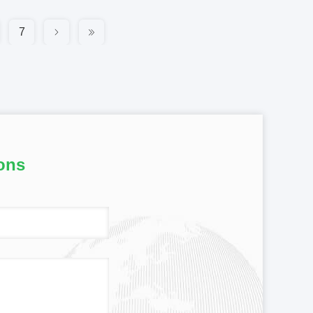
7
ons