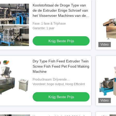
Koolstofstaal de Droge Type van
de de Extruder Enige Schroef van
het Vissenvoer Machines van de
de Hondevoerextruder
Fase: 1 fase & Triphase
Garantie: 1 jaar
Krijg Beste Prijs
Video
Dry Type Fish Feed Extruder Twin
Screw Fish Feed Pet Food Making
Machine
Productnaam: Drijvende
visvoermachine met dubbele schroef
Voordeel: hoge output, Hoog Efficiënt
Extruder voor het maken van vissen
Krijg Beste Prijs
Video