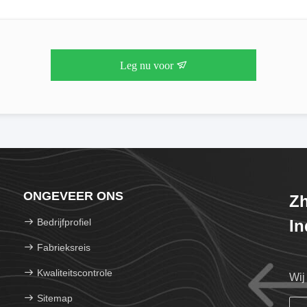
Leg nu voor
ONGEVEER ONS
Z
Bedrijfprofiel
In
Fabrieksreis
Kwaliteitscontrole
Wij
Sitemap