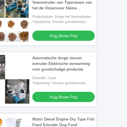
Voerextruder van Typevissen van
het de Vissenvoer Kleine
Drijvende Machine 2.5mm6mm
Productnaam: Droge het Voerextruder
van Typevissen
Toepassing: Visvoer, garnalenvoer,
hondenvoer voor katten, enz.
Krijg Beste Prijs
Automatische droge visvoer
extruder Elektrische verwarming
voor grootschalige productie
Garantie: 2 jaar
Toepassing: Visvoer, garnalenvoer,
kattenvoer, enz.
Krijg Beste Prijs
Motor Diesel Engine Dry Type Fish
Feed Extruder Dog Food