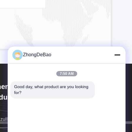
ZhongDeBao
7:50 AM
hengZhou ZhongDeBao
Good day, what product are you looking 
for?
dustrial Co., LTD
 zullen aan u zo spoedig mogelijk terugkeren.