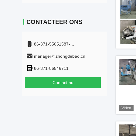
CONTACTEER ONS
86-371-55051587-
+8615515959899
manager@zhongdebao.cn
86-371-86546711
Contact nu
Video