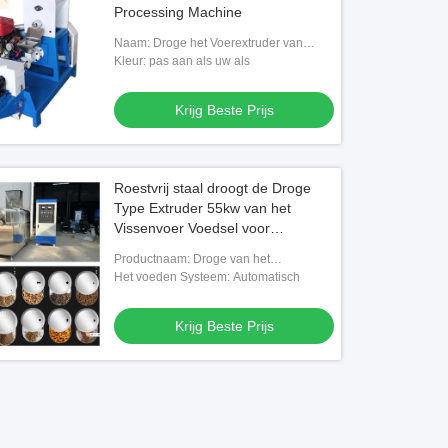
Processing Machine
Naam: Droge het Voerextruder van
Typevissen
Kleur: pas aan als uw als
Krijg Beste Prijs
Roestvrij staal droogt de Droge
Type Extruder 55kw van het
Vissenvoer Voedsel voor
huisdierenproductielijn
Productnaam: Droge van het
Typevissen/Huisdier Voerextruder
Het voeden Systeem: Automatisch
Krijg Beste Prijs