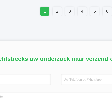
1
2
3
4
5
6
chtstreeks uw onderzoek naar verzend 