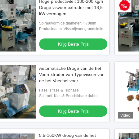
Hoge productiviteit 180-200 kg/h
Droge visvoer extruder met 18,5
kW vermogen
Spiraalvormige diameter: Φ70mm
Productnaam: Visserijvoer grondstoffen
Droge visvoer extruder Voeder extruders
pellets voor huisdieren
Krijg Beste Prijs
Automatische Droge van de het
Voerextruder van Typevissen van
de het Voedsel voor
huisdierenextruder van de
Fase: 1 fase & Triphase
Machine Drijvende Vissen het
Schroef: Kies & Beschikbare dubbel-
Voermolen
Schroef uit
Krijg Beste Prijs
Video
5.5-160KW droog van de het