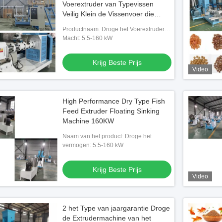
Voerextruder van Typevissen
Veilig Klein de Vissenvoer die
Machine maken
Productnaam: Droge het Voerextruder
van Typevissen
Macht: 5.5-160 kW
Krijg Beste Prijs
Video
High Performance Dry Type Fish
Feed Extruder Floating Sinking
Machine 160KW
Naam van het product: Droge het
Voerextruder van Typevissen
vermogen: 5.5-160 kW
Krijg Beste Prijs
Video
2 het Type van jaargarantie Droge
de Extrudermachine van het