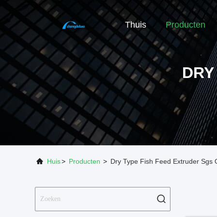
Thuis
Producten
DRY
Huis
>
Producten
>
Dry Type Fish Feed Extruder Sgs O