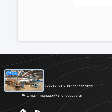
Tel.：86-371-55051587-+8615515959899
E-mail：manager@zhongdebao.cn