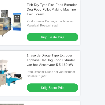
Fish Dry Type Fish Feed Extruder
Dog Food Pellet Making Machine
Twin Screw
Productnaam: De droge machine van de
het voerextruder van typevissen
Materiaal: Roestvrij staal
Krijg Beste Prijs
1 fase de Droge Type Extruder
Triphase Cat Dog Food Extruder
van het Vissenvoer 5.5-160 kW
Productnaam: Droge het Voerextruder
van Typevissen
Garantie: 1 jaar
Krijg Beste Prijs