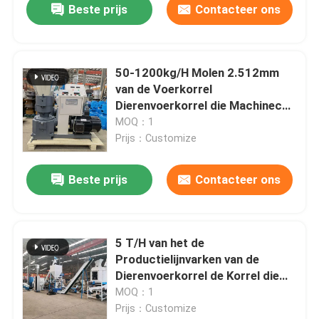
Beste prijs
Contacteer ons
50-1200kg/H Molen 2.512mm
van de Voerkorrel
Dierenvoerkorrel die Machinece
maken
MOQ：1
Prijs：Customize
Beste prijs
Contacteer ons
5 T/H van het de
Productielijnvarken van de
Dierenvoerkorrel de Korrel die
van het de Koevoer Machine
MOQ：1
maken
Prijs：Customize