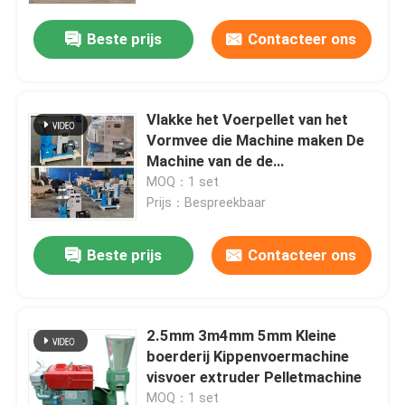
Beste prijs
Contacteer ons
Vlakke het Voerpellet van het
Vormvee die Machine maken De
Machine van de de
Dierenvoerkorrel van de
MOQ：1 set
Varkensgeit
Prijs：Bespreekbaar
Beste prijs
Contacteer ons
Thuis
2.5mm 3m4mm 5mm Kleine
Producten
boerderij Kippenvoermachine
visvoer extruder Pelletmachine
VR-show
MOQ：1 set