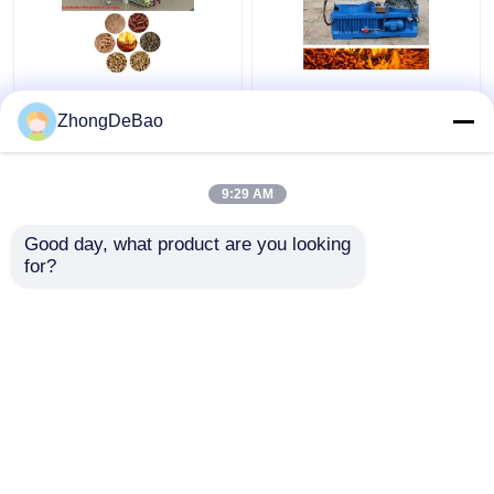
Commerciële Lijn 1 van
55kw de Productielijn
de Biomassakorrel -
800-1000kg/H Ring Die
ZhongDeBao
5TPH-Rijst Straw
Pellet Production Line
Pellet Making Machine
van de biomassakorrel
9:29 AM
Beste prijs
Beste prijs
Good day, what product are you looking 
for?
Contacteer ons
Contacteer ons
Bekijk meer
Thuis
Ongeveer ons
Contacteer ons
Desktop Site
Sitemap
Privacybeleid