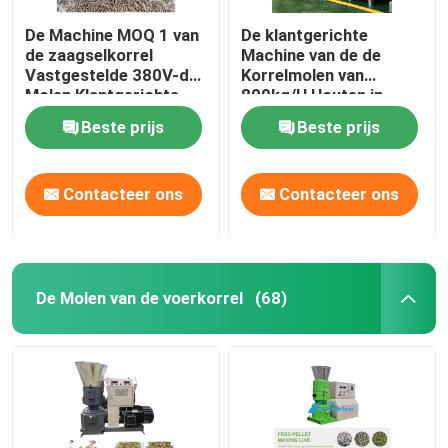
De Machine MOQ 1 van
De klantgerichte
de zaagselkorrel
Machine van de de
Vastgestelde 380V-de
Korrelmolen van
Molen Klantgerichte
800kg/H Houten in
Kleur van de Voltage
Houten Gevalce
Beste prijs
Beste prijs
Houten Korrel
Contacteer ons
Contacteer ons
De Molen van de voerkorrel
(68)