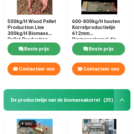
500kg/H Wood Pellet
600-800kg/H houten
Production Line
Korrelproductielijn
300kg/H Biomass
612mm
Pellet Production
Biomassakorrel die
Equipment
Machine maken
Beste prijs
Beste prijs
Contacteer ons
Contacteer ons
De productielijn van de biomassakorrel
(25)