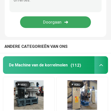
De Maker van de voerkorrel
Droge het Voerextruder van Typevissen
PTO-pelletmolen
ANDERE CATEGORIEËN VAN ONS
Molen Crusher Machine
De Machine van de korrelmolen
(112)
Extruder met schroeftoevoer
De Machine van het biomassabriketteren