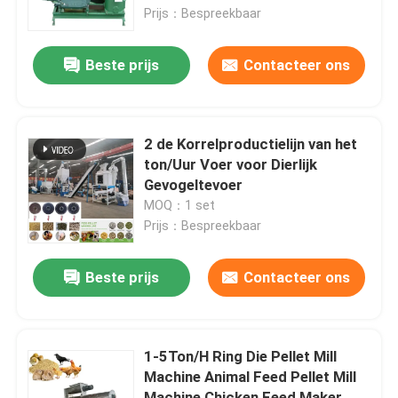
Prijs：Bespreekbaar
Over ons
Beste prijs
Contacteer ons
Fabrieksreis
2 de Korrelproductielijn van het
Kwaliteitscontrole
ton/Uur Voer voor Dierlijk
Gevogeltevoer
MOQ：1 set
Contacteer ons
Prijs：Bespreekbaar
Vraag een offerte aan
Beste prijs
Contacteer ons
De Machine van de korrelmolen
1-5Ton/H Ring Die Pellet Mill
Machine Animal Feed Pellet Mill
Houtpelletfabriek
Machine Chicken Feed Maker