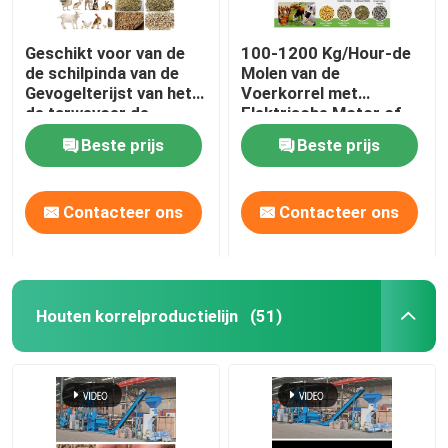
Geschikt voor van de
100-1200 Kg/Hour-de
de schilpinda van de
Molen van de
Gevogelterijst van het
Voerkorrel met
de tarwevoer de
Elektrische Motor of
Capaciteit van de de
Dieselmotor
Beste prijs
Beste prijs
Korrelmolen 50-
1200kg/H
Contacteer ons
Contacteer ons
Houten korrelproductielijn
(51)