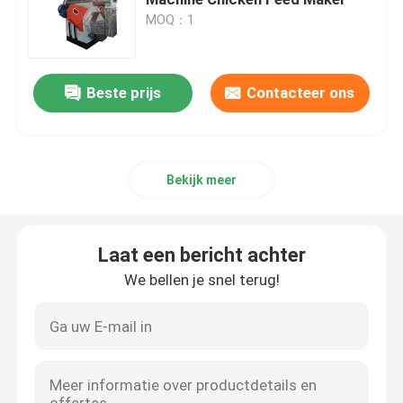
MOQ：1
De Molen van de voerkorrel
Beste prijs
Contacteer ons
Houten korrelproductielijn
De productielijn van de biomassakorrel
Bekijk meer
De Productielijn van de voerkorrel
Laat een bericht achter
De Productielijn van de Dierenvoerkorrel
We bellen je snel terug!
De drijvende Productielijn van het Vissenvoer
houten korrelmaker