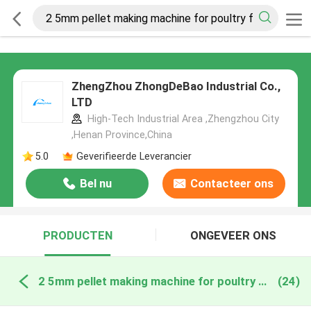
ZhengZhou ZhongDeBao Industrial Co.,
LTD
High-Tech Industrial Area ,Zhengzhou City
,Henan Province,China
5.0
Geverifieerde Leverancier
Bel nu
Contacteer ons
PRODUCTEN
ONGEVEER ONS
2 5mm pellet making machine for poultry feed online fabricage
(24)