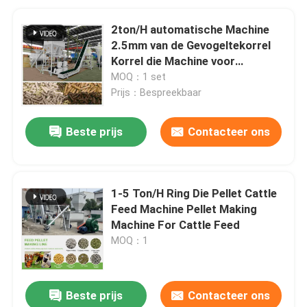
2ton/H automatische Machine
2.5mm van de Gevogeltekorrel
Korrel die Machine voor
Gevogeltevoer maakt
MOQ：1 set
Prijs：Bespreekbaar
Beste prijs
Contacteer ons
1-5 Ton/H Ring Die Pellet Cattle
Feed Machine Pellet Making
Machine For Cattle Feed
MOQ：1
Beste prijs
Contacteer ons