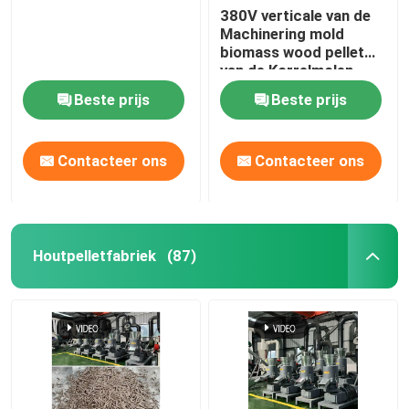
380V verticale van de
Machinering mold
biomass wood pellet
van de Korrelmolen
Machine 412mm
Beste prijs
Beste prijs
Contacteer ons
Contacteer ons
Houtpelletfabriek
(87)